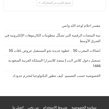
تحميل المزيد من المشاركات
مفسر احلام لوجه الله واتس
بنية المنصات الرقمية التي تشكّل منظومات الكازينوهات الإلكترونية في
الشرق الأوسط
اتصالات المغرب 5G .. خطوة جديدة نحو المستقبل عروض باقات 5G
تسجيل دخول كلاس لايت | منصة كلاسرارا المملكة العربية السعودية
1444
الخصوصية حسب التصميم: كيف تتطور التكنولوجيا لتحترم حدودك
سياسة الخصوصية
شروط الاستخدام
من نحن
اتصل بنا