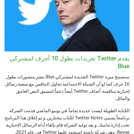
يقدم Twitter تغريدات بطول 10 أحرف لمشتركي
Blue
ستسمح ميزة Twitter الجديدة لمشتركي Blue بنشر منشورات بطول
10 حرف كما لو أن الشبكة الاجتماعية تحاول التنافس مع منصة رسائل
إخبارية منافسة. أضاف Twitter أيضاً دعماً لتنسيق النص الغامق
والمائل.
الكتابة الطويلة ليست جديدة تماماً. في يونيو الماضي قدمت الشركة
برنامجاً يسمى Twitter Notes لكتاب مختارين. و تم إغلاق هذا البرنامج
تحت إدارة ماسك. و بعد توليه الشركة قام بإلغاء أداة الرسائل الإخبارية
Revue، وهي شركة ناشئة استحوذ عليها Twitter في عام 2021.