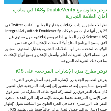
تويتر تتعاون مع DoubleVerify وIAS في مبادرة
أمان العلامة التجارية
نظرا لانخفاض إيرادات الإعلانات وتخارج المعلنين، أعلنت Twitter في
25 يناير أنها تعاونت مع شركات adtech DoubleVerify و Integral Ad
Science (IAS) لإخبار المعلنين إذا تم وضع إعلاناتهم حول محتوى غير
لائق. يسمح البرنامج المتاح أولاً للحملات الإعلانية التي تتخذ من
الولايات المتحدة مقرا لها، للعلامات التجارية بتحليل المحتوى المجاور
في المقام الأول التغريدات أعلى وأسفل الإعلان و جميع أنواع الإعلانات
بما في ذلك التغريدات المروجة.
تويتر يطرح ميزة الإشارات المرجعية على iOS
يعرض التصميم الجديد زر الإشارة المرجعية أسفل عرض التغريدة
الموسع، مما يسهل إضافة منشور إلى إشاراتك المرجعية. قبل التغيير
كان عليك النقر فوق زر المشاركة لفتح بطاقة المشاركة ثم النقر فوق
خيار الإشارة المرجعية لحفظ تغريدة. بالإضافة إلى الزر الجديد، بمجرد
النقر على الزر سترى لافتة في الجزء العلوي من الشاشة تقول “إظهار
جميع الإشارات المرجعية”. الخيار مرئي حالياً فقط على تطبيق iOS ،