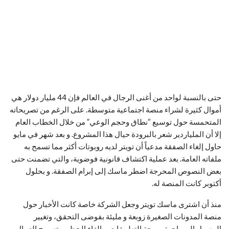
حتى بالنسبة لواحد من أغنى الرجال في العالم فإن 44 مليار دولار هي
أموال كثيرة لشراء منصة اجتماعية متوسطة. على الرغم من تصريحاته
المتحمسة حول توسيع “نطاق وحجم الوعي” من خلال الخطاب العام
إلا أن الملياردير شعر بالبرودة حيال هذا المشروع. و بعد شهر في مايو
حاول إلغاء الصفقة مدعياً أن تويتر لديه روبوتات أكثر مما تسمح به
ملفاته العامة. بعد عملية اكتشاف قانونية فوضوية، والتي تضمنت حتى
بعض النصوص المحرجة اضطر ماسك إلى إبرام الصفقة. و بحلول
أكتوبر كانت المنصة له.
منذ أن اشترى ماسك تويتر وجعل الشركة خاصة كانت الأخبار حول
منصة المدونات الصغيرة زوبعة و مليئة بفوضى التحقق، وتغيير
الوصول إلى واجهة برمجة التطبيقات، وإلغاء الحظر، وتسريح العمال.