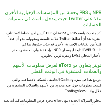
NPR و PBS وحفنة من المؤسسات الإخبارية الأخرى
تنقذ على Twitter حيث يتدخل ماسك في تسميات
الحسابات
أكد متحدث باسم PBS ل Axios أن PBS “ليس لديها خطط لاستئناف
التغريد بعد أن أعطاها Twitter علامة غامضة ومجهولة. يبدو أن عدداً
قليلاً من الكيانات الإخبارية الأخرى قد حذت حذوها، بما في
ذلك WBUR التابعة لبوسطن NPR، وإذاعة هاواي العامة، ومصدر
الأخبار المحلي LAist ومقره لوس أنجلوس.
تويتر يتعاون مع eToro لعرض معلومات الأسهم
والعملات المشفرة في الوقت الفعلي
يتوسع هذا في ميزة Cashtag الخاصة بالشبكة الاجتماعية، والتي
قدمت معلومات حول عدد محدود من الأسهم والعملات المشفرة من
خلال بيانات TradingView.
تتجاوز الشراكة الجديدة مع eToro مجرد عرض المعلومات. كما أنه يعيد