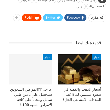
إيلون ماسك
إيلون ماسك وتويتر
اخبار ايلون ماسك
اخبار تويتر
المنصة الزرقاء
تويتر
شارك
Facebook
Twitter
ReddIt
قد يعجبك ايضا
اخبار
اخبار
أسعار الذهب والفضة في
عااجل ??المواطن السعودي
صعود مستمر: لماذا تُعد
سيحصل على تأمين طبي
الملاذات الآمنة هي الحل؟
شامل ومجاناً على كافة
الأمراض بنسبة 100%