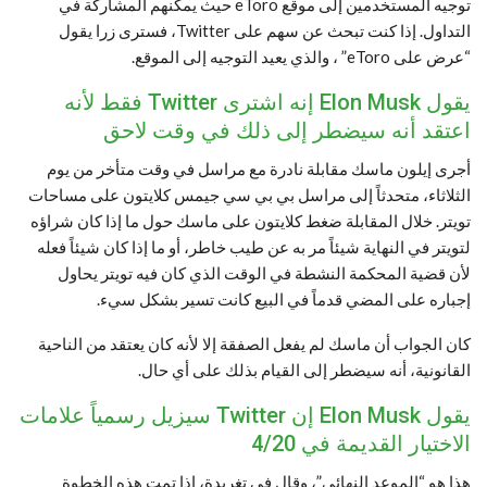
توجيه المستخدمين إلى موقع eToro حيث يمكنهم المشاركة في
التداول. إذا كنت تبحث عن سهم على Twitter، فسترى زرا يقول
“عرض على eToro” ، والذي يعيد التوجيه إلى الموقع.
يقول Elon Musk إنه اشترى Twitter فقط لأنه
اعتقد أنه سيضطر إلى ذلك في وقت لاحق
أجرى إيلون ماسك مقابلة نادرة مع مراسل في وقت متأخر من يوم
الثلاثاء، متحدثاً إلى مراسل بي بي سي جيمس كلايتون على مساحات
تويتر. خلال المقابلة ضغط كلايتون على ماسك حول ما إذا كان شراؤه
لتويتر في النهاية شيئاً مر به عن طيب خاطر، أو ما إذا كان شيئاً فعله
لأن قضية المحكمة النشطة في الوقت الذي كان فيه تويتر يحاول
إجباره على المضي قدماً في البيع كانت تسير بشكل سيء.
كان الجواب أن ماسك لم يفعل الصفقة إلا لأنه كان يعتقد من الناحية
القانونية، أنه سيضطر إلى القيام بذلك على أي حال.
يقول Elon Musk إن Twitter سيزيل رسمياً علامات
الاختيار القديمة في 4/20
هذا هو “الموعد النهائي”، وقال في تغريدة، إذا تمت هذه الخطوة