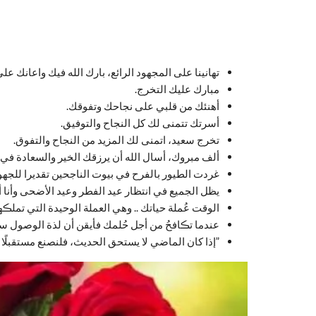
تهانينا على المجهود الرائع، بارك الله فيك واعانك عل
مبارك عليك التخرج.
أهنئك من قلبي على نجاحك وتفوقك.
أسرتك تتمنى لك كل النجاح والتوفيق.
تخرج سعيد، اتمنى لك المزيد من النجاح والتفوق.
ألف مبروك، أسال الله أن يرزقك الخير والسعادة في ال
غردت الطيور بالفرح في بيوت الناجحين تقديرا للجهو
يظل الجميع في انتظار عيد الفطر وعيد الأضحى وأنا أ
الوقت عُملة حياتك .. وهي العملة الوحيدة التي تملڪ
عندما تڪافحُ من أجل حُلمك فأيقن أن لذة الوصول ستصب
‏”إذا كان الماضي لا يستحق الحديث، فلنصنع مستقبلًا ي