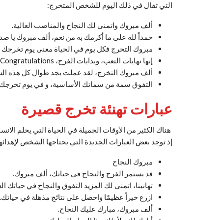
التي تقال في ذلك اليوم للشخص المتخرج:
ألف مبروك واتمنى لك النجاح والمناصب العالية.
حمداً لله على ما أكرمك به من نعم، ألف مبروك يا ص
مبروك التخرج فكل يوم في الحياة معنى يوم تخرجك 
إنها نهايات التعب، وبدايات الفرح، Congratulations.
ألف مبروك التخرج، لقد عملت بجد طوال كل هذه السنو
التفوق سمة من سماتك الأساسية، و في يوم تخرجك أ
عبارات تهنئة تخرج قصيرة
هناك الكثير من الأوقات الجميلة في الحياة التي يحلم الان
إذ توجد بعض العبارات الجديدة التي يحتاجها الشخص لإهدائها
مبروك النجاح
قد يستمر الفرح والنجاح في حياتك، ألف مبروك.
تهانينا، اتمنى لك المزيد التفوق والنجاح في حياتك ال
ازرع خيراً عظيمًا واحصل على نتائج مذهلة في حياتك.
ألف مبروك، مبارك عليك النجاح.