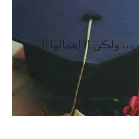
 ،، ولڪن !! إهمالها ألم