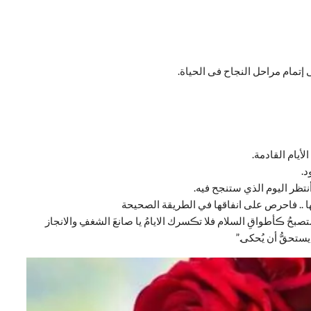
ى إتمام مراحل النجاح فى الحياة.
أيام القادمة.
د.
نتظر اليوم الذي ستنجح فيه.
ها .. فاحرص على انفاقها في الطريقة الصحيحة
حُ ڪأطواقِ السلام فلا تڪسرك الايامُ يا صانعَ الشغفِ والانجاز
ستحقُّ أن يُحكى.”