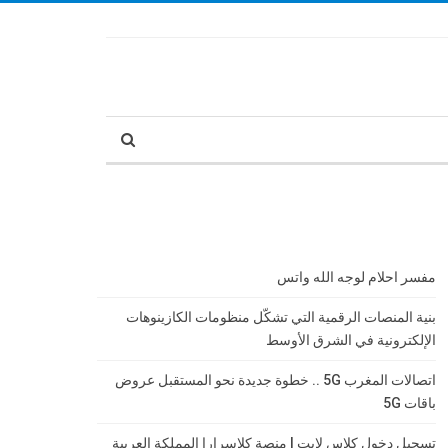
مفسر احلام لوجه الله واتس
بنية المنصات الرقمية التي تشكّل منظومات الكازينوهات
الإلكترونية في الشرق الأوسط
اتصالات المغرب 5G .. خطوة جديدة نحو المستقبل عروض
باقات 5G
تسجيل دخول كلاس لايت | منصة كلاسرارا المملكة العربية