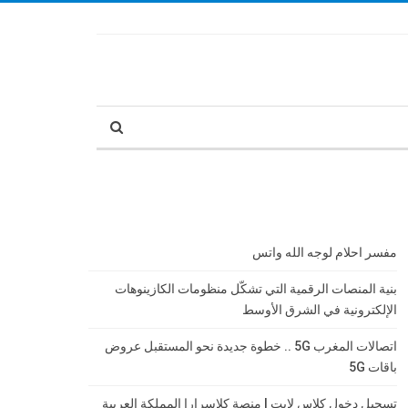
مفسر احلام لوجه الله واتس
بنية المنصات الرقمية التي تشكّل منظومات الكازينوهات
الإلكترونية في الشرق الأوسط
اتصالات المغرب 5G .. خطوة جديدة نحو المستقبل عروض
باقات 5G
تسجيل دخول كلاس لايت | منصة كلاسرارا المملكة العربية