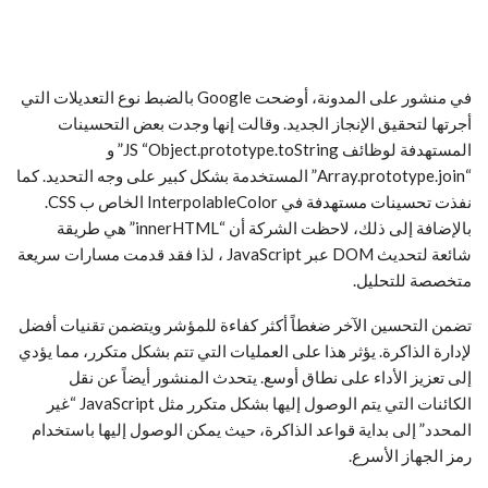
في منشور على المدونة، أوضحت Google بالضبط نوع التعديلات التي
أجرتها لتحقيق الإنجاز الجديد. وقالت إنها وجدت بعض التحسينات
المستهدفة لوظائف JS “Object.prototype.toString” و
“Array.prototype.join” المستخدمة بشكل كبير على وجه التحديد. كما
نفذت تحسينات مستهدفة في InterpolableColor الخاص ب CSS.
بالإضافة إلى ذلك، لاحظت الشركة أن “innerHTML” هي طريقة
شائعة لتحديث DOM عبر JavaScript ، لذا فقد قدمت مسارات سريعة
متخصصة للتحليل.
تضمن التحسين الآخر ضغطاً أكثر كفاءة للمؤشر ويتضمن تقنيات أفضل
لإدارة الذاكرة. يؤثر هذا على العمليات التي تتم بشكل متكرر، مما يؤدي
إلى تعزيز الأداء على نطاق أوسع. يتحدث المنشور أيضاً عن نقل
الكائنات التي يتم الوصول إليها بشكل متكرر مثل JavaScript “غير
المحدد” إلى بداية قواعد الذاكرة، حيث يمكن الوصول إليها باستخدام
رمز الجهاز الأسرع.