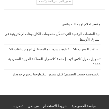
تحميل المزيد من المشاركات
مفسر احلام لوجه الله واتس
بنية المنصات الرقمية التي تشكّل منظومات الكازينوهات الإلكترونية في
الشرق الأوسط
اتصالات المغرب 5G .. خطوة جديدة نحو المستقبل عروض باقات 5G
تسجيل دخول كلاس لايت | منصة كلاسرارا المملكة العربية السعودية
1444
الخصوصية حسب التصميم: كيف تتطور التكنولوجيا لتحترم حدودك
سياسة الخصوصية
شروط الاستخدام
من نحن
اتصل بنا