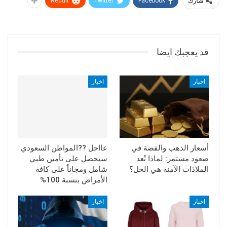
شارك
Facebook
Twitter
ReddIt
قد يعجبك ايضا
اخبار
اخبار
أسعار الذهب والفضة في
عااجل ??المواطن السعودي
صعود مستمر: لماذا تُعد
سيحصل على تأمين طبي
الملاذات الآمنة هي الحل؟
شامل ومجاناً على كافة
الأمراض بنسبة 100%
اخبار
اخبار