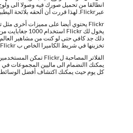
انطالقا من تحميل صورك فيه وصولا الى ولوج
عبرFlickr. لهذا قررت أن ألحقه بلائحة اليطبيقات الشبيهة بانستجرام في الاعلى.
Flickr يحتوي أيضا على مميزات أخرى مثل
يخول لك Flickr اس
دلك جد كافي حتى لو كنت من مشاهير العالم.
تخزينها في شريط الكاميرا الخاص ب Flickr.
الفلاتر المصاحبة لFlickr
يمكنك االنضمام الى ماليين المجموعات في ا
كل يوم حيث يمكنك اكتشاف أفضل الوسائط عب