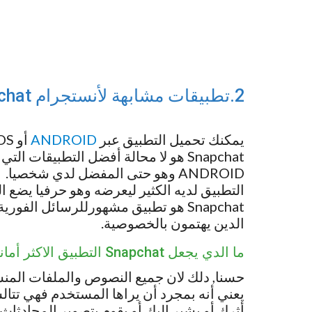
2.تطبيقات مشابهة لأنستجرام Snapchat
يمكنك تحميل التطبيق عبر
ANDROID
أو IOS
ANDROID وهو حتى المفضل لدي شخصيا.
التطبيق لديه الكثير ليعرضه وهو حرفيا يضع 
Snapchat هو تطبيق مشهورللرسائل الف
الدين يهتمون بالخصوصية.
ما الدي يجعل Snapchat التطبيق الاكثر أمانا في العالم؟
يعني أنه بمجرد أن يراها المستخدم فهي تتالشى
أثرك أو يشير اليك أو يقوم بتصوير المحادثاث 