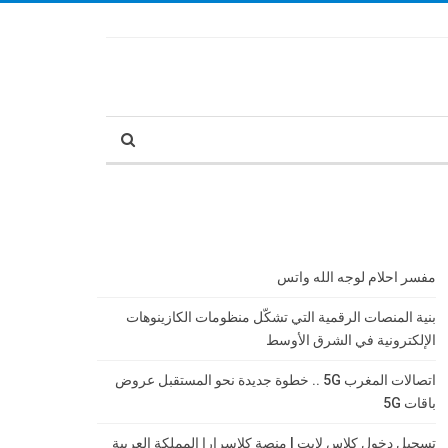
مفسر احلام لوجه الله واتس
بنية المنصات الرقمية التي تشكّل منظومات الكازينوهات
الإلكترونية في الشرق الأوسط
اتصالات المغرب 5G .. خطوة جديدة نحو المستقبل عروض
باقات 5G
تسجيل دخول كلاس لايت | منصة كلاسرارا المملكة العربية