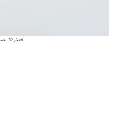
أفضل 10 تطبيقات مشابهة لأنستجرام !