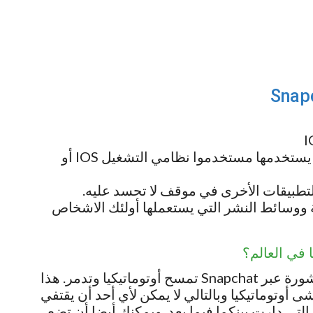
Snapchat هو لا محالة أفضل التطبيقات التي يستخدمها مستخدموا نظامي التشغيل IOS أو
التطبيقات الأخرى في موقف لا تحسد عليه.
ورية ووسائط النشر التي يستعملها أولئك الاشخاص
حسنا, دلك لان جميع النصوص والملفات المنشورة عبر Snapchat تمسح أوتوماتيكيا وتدمر. هذا
 أوتوماتيكيا وبالتالي لا يمكن لأي أحد أن يقتفي
التي دارت بينكما فيما بعد. ويمكنك أيضا أن تضع