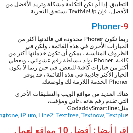
التطبيق. إذا لم تكن التكلفة مشكلة وتريد الأفضل من
الأفضل ، فإن TextMeUp يستحق التجربة.
Phoner
9-
ربما تكون Phoner محدودة في فائدتها أكثر من
الخيارات الأخرى في هذه القائمة ، ولكن في
الظروف المناسبة ، يمكن أن تكون خدماتها أكثر من
كافية. Phoner يولد ببساطة رقم عشوائي ، ويعطي
أكثر من خيارات كافية للبعض. في حين ربما لا يكون
الخيار الأكثر جاذبية في هذه القائمة ، قد يوفر
Phoner الخدمة اللازمة لك ولوضعك.
هناك العديد من مواقع الويب والتطبيقات الأخرى
التي تقدم رقم هاتف ثاني ومؤقت،
مثل:GodaddySmartline
ngtone
,
iPlum
,
Line2
,
Textfree
,
Textnow
,
Textplu
s
إقرا أيضا : أفضل 10 مواقع لعمل