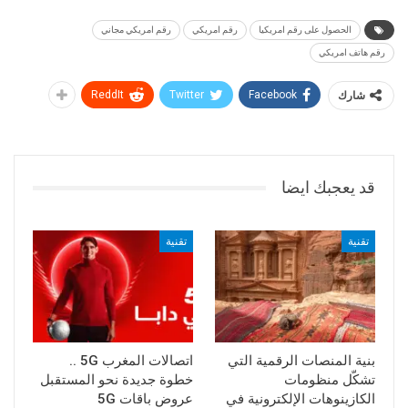
الحصول على رقم امريكيا
رقم امريكي
رقم امريكي مجاني
رقم هاتف امريكي
شارك
Facebook
Twitter
ReddIt
قد يعجبك ايضا
تقنية
تقنية
بنية المنصات الرقمية التي
اتصالات المغرب 5G ..
تشكّل منظومات
خطوة جديدة نحو المستقبل
الكازينوهات الإلكترونية في
عروض باقات 5G