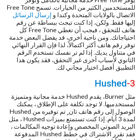
للمستخدمين الكثير من الخيارات. تسمح Free Tone
الاتصال بالولايات المتحدة وكندا و
إرسال الرسائل
إليها فقط. ولكن، إذا كنت تبحث ببساطة عن رقم
هاتف للتحقق ، فيجب أن تغطي Free Tone كل
احتياجاتك. ومن ناحية أخرى، قد يفضل البعض خدمة
توفر رقم هاتف أكثر اكتمالاً، لذا فإن القرار النهائي
في متناول يديك. إذا لم تر نفسك تستخدم الرقم
الثانوي لأسباب أخرى غير التحقق، فقد يكون هدا
التطبيق أفضل اختيار مجاني لك.
Hushed
3-
مثل Burner، يقدم Hushed خدمة مجانية ومتميزة
لمستخدميها. لا توجد تكلفة على الإطلاق ، يمكنك
الوصول إلى رقم هاتف ثان ٍ تم توفيره من Hushed
لمدة 3 أيام. إذا كنت تستمتع بميزات Hushed ، مثل
البريد الصوتي المخصص وإعادة توجيه المكالمات ،
فقد تقرر الاشتراك في خطط Hushed المدفوعة