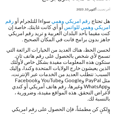
آخر تحديث
أكتوبر 10, 2023
هل تحتاج
رقم امريكي وهمي
سواءا للتلجرام أو
رقم
امريكي وهمي للواتس
أو أي كانت غايتك. خاصة إن
كنت مقيما بأحد البلدان العربية و تريد رقم امريكي
جاهز بدون برامج فانت في المكان الصحيح .
لحسن الحظ، هناك العديد من الخيارات الرائعة التي
تسمح لأي شخص بالحصول على رقم هاتف ثانٍ.
ستكون هذه المعلومات مفيدة بشكل خاص لأولئك
الذين يعيشون خارج الولايات المتحدة وكندا، وإليك
السبب: تتطلب العديد من الخدمات عبر الإنترنت،
مثل PayPal وGoogle وYouTube وFacebook
وWhatsApp وغيرها، رقم هاتف أمريكي أو كندي
لأغراض التحقق. هذه المواقع مفيدة، وضرورية ،
بالنسبة لك.
ولكن كن مطمئناً، فإن الحصول على رقم امريكي