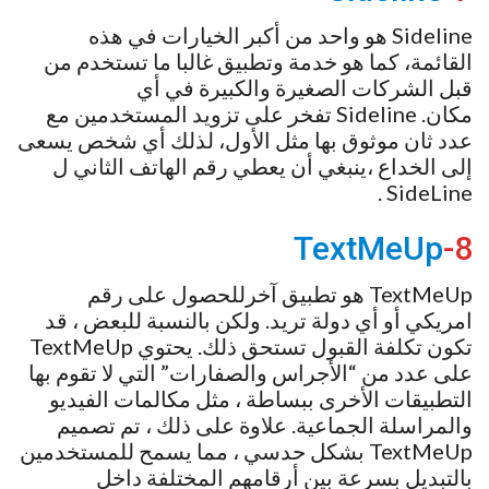
Sideline هو واحد من أكبر الخيارات في هذه
القائمة، كما هو خدمة وتطبيق غالبا ما تستخدم من
قبل الشركات الصغيرة والكبيرة في أي
مكان. Sideline تفخر على تزويد المستخدمين مع
عدد ثان موثوق بها مثل الأول، لذلك أي شخص يسعى
إلى الخداع ،ينبغي أن يعطي رقم الهاتف الثاني ل
SideLine .
TextMeUp
8-
TextMeUp هو تطبيق آخرللحصول على رقم
امريكي أو أي دولة تريد. ولكن بالنسبة للبعض ، قد
تكون تكلفة القبول تستحق ذلك. يحتوي TextMeUp
على عدد من “الأجراس والصفارات” التي لا تقوم بها
التطبيقات الأخرى ببساطة ، مثل مكالمات الفيديو
والمراسلة الجماعية. علاوة على ذلك ، تم تصميم
TextMeUp بشكل حدسي ، مما يسمح للمستخدمين
بالتبديل بسرعة بين أرقامهم المختلفة داخل