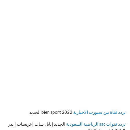
تردد قناة بين سبورت الاخبارية
bien sport 2022 الجديد
تردد قنوات ssc الرياضية السعودية
الجديد |نايل سات |عربسات | بدر