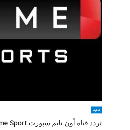
تقنية
تردد قناة أون تايم سبورت On Time Sport تحديثات يومية للتردد