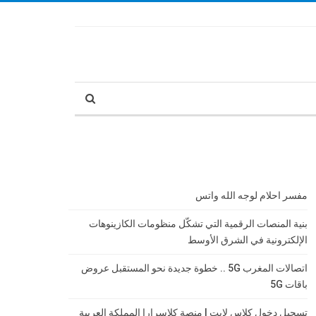
مفسر احلام لوجه الله واتس
بنية المنصات الرقمية التي تشكّل منظومات الكازينوهات
الإلكترونية في الشرق الأوسط
اتصالات المغرب 5G .. خطوة جديدة نحو المستقبل عروض
باقات 5G
تسجيل دخول كلاس لايت | منصة كلاسرارا المملكة العربية