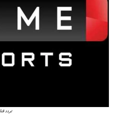
تردد قن