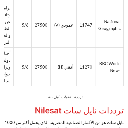
برامج
وثائقية
National
عن
11747
عمودي (V)
27500
5/6
Geographic
الطبيع
والحيا
البرية
أخبار
دولية
BBC World
11270
أفقي (H)
27500
5/6
وبرامج
News
حوارية
سياسي
ترددات قنوات نايل سات
ترددات نايل سات Nilesat
نايل سات هو من الأقمار الصناعية المصرية، الذي يحمل أكثر من 1000