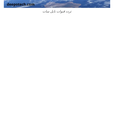
تردد قنوات نايل سات