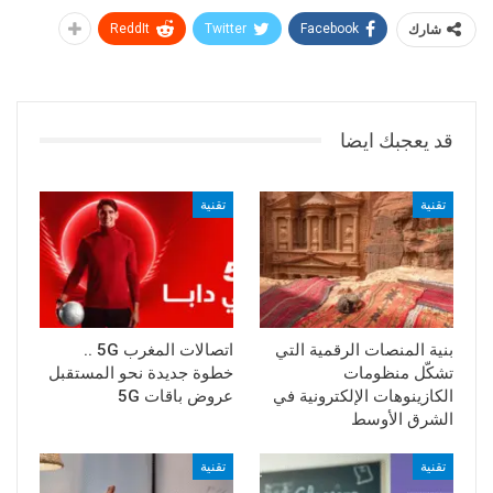
شارك
Facebook
Twitter
ReddIt
قد يعجبك ايضا
تقنية
تقنية
بنية المنصات الرقمية التي
اتصالات المغرب 5G ..
تشكّل منظومات
خطوة جديدة نحو المستقبل
الكازينوهات الإلكترونية في
عروض باقات 5G
الشرق الأوسط
تقنية
تقنية