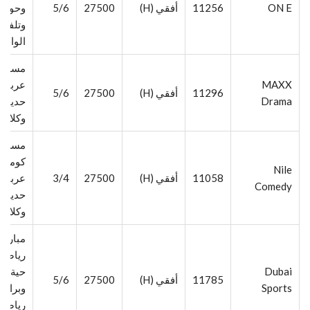
ON E
11256
أفقي (H)
27500
5/6
وحواري
وتلفزي
الواقع
مسلسل
MAXX
عربية
11296
أفقي (H)
27500
5/6
Drama
حديثة
وكلاسي
مسلسل
كوميدي
Nile
11058
أفقي (H)
27500
3/4
عربية
Comedy
حديثة
وكلاسي
مباريا
رياضية
Dubai
حية
11785
أفقي (H)
27500
5/6
Sports
وبرامج
رياضية