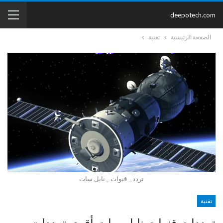
deepotech.com
الصفحة الرئيسية
تقنية
تردد _ قنوات _ نايل سات
تقنية