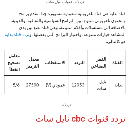
ترددات قنوات نايل سات
قناة بداية هي قناة تلفزيونية سعودية مشهورة جدا، تقدم برامج
ومحتوى تلفزيوني متنوع، بين البرامج السياسية والثقافية، والدينية،
بالاضافة الى مسلسلات وأفلام متنوعة، وهي قناة تضع بين يدي
المشاهد خيارات متنوعة، واختيار البرامج التي يفضلها، و
تردد قناة بداية
هو كالتالي:
معامل
القمر
معدل
القناة
التردد
الاستقطاب
تصحيح
الصناعي
الترميز
الخطأ
نايل
بداية
12053
عمودي (V)
27500
5/6
سات
ترددات
تردد قنوات cbc نايل سات