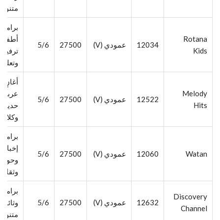
متنوعة
برامج
Rotana
أطفال
12034
عمودي (V)
27500
5/6
Kids
ترفيهي
وتعليم
أغانٍ
Melody
عربية
12522
عمودي (V)
27500
5/6
Hits
حديثة
وكلاسي
برامج
إخبارية
Watan
12060
عمودي (V)
27500
5/6
وحواري
وثقافي
برامج
Discovery
12632
عمودي (V)
27500
5/6
وثائقية
Channel
متنوعة