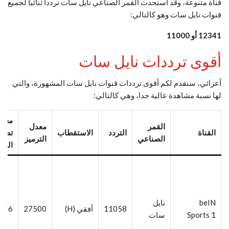
قناة متنوعة، وقد استحدث القمر الصناعي نايل سات ترددا ثنائيا لجميع
قنوات نايل سات وهو كالتالي:
12341 أو 11000
أقوى ترددات نايل سات
أعزائي، سنقدم لكم أقوى ترددات قنوات نايل سات المشهورة، والتي
لها نسبة مشاهدة عالية جدا، وهي كالتالي:
معام
القمر
معدل
القناة
التردد
الاستقطاب
تصح
الصناعي
الترميز
الخط
beIN
نايل
11058
أفقي (H)
27500
5/6
Sports 1
سات