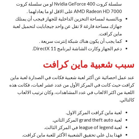
سلسلة كروت Nvidia GeForce 400 او من سلسلة كروت
AMD Radeon HD 7000 على الاقل او ما يعادلهما .
وبالنسبة لمساحة التخزين الداخلية للجهاز فيجب أن يمتلك
جهازك مساحة فارغة لا تقل عن واحد جيجابايت لتحميل لعبة
ماين كرافت.
كما يجب أن يكون هناك شبكة إنترنت سريعة .
دعم الجهاز وكارت الشاشة لبرنامج 11 DirectX.
سبب شعبية ماين كرافت
عند عمل احصائية عن أكثر لعبة شعبية فكانت في الصدارة لعبة ماين
كرافت حيث كانت في المركز الأول من عدد عشر لعبات، فكانت هذه
اللعبة من اكثر الالعاب في عدد المشاهدات، وكان ترتيب الالعاب
كالتالي.
لعبة ماين كرافت المركز الاول.
لعبة grand theft auto المركز الثاني.
لعبة league of legend في المركز الثالث.
فهذا يدل علي تحقيق الشعبية الأكثر للعبة ماين كرافت.