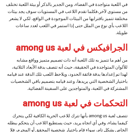
في اللعبة متواجدة في الفضاء، ومن الجدير بالذكر أو بيئة اللعبة تختلف
من مستوى لآخر،فكلما تقدم اللاعب في المستويات سوف يجد بيئات
مختلفة تتميز باقترابها من البيئات الموجودة في الواقع، لكي لا يشعر
اللاعب بأي نوع من الملل حتى إذا استمر في اللعب لعدد ساعات
طويلة.
الجرافيكس في لعبة among us
من أهم ما تتميز به تلك اللعبة أنه ذات تصميم متميز وواقع مشابه
للألوان المتواجدة في الحقيقة، حيث أنه تتصف بدقة الأبعاد الثلاثية،
لهذا تم إعدادها بدقة فائقة الحدود، ويلاحظ اللعب تلك الدقة عند قيامه
باختيار الشخصية التي يريدها، وعند قيامه بتصميم باقي الشخصيات
المشتركة في اللعبة، والمتواجدين على السفينة الفضائية.
التحكمات في لعبة among us
تتصف لعبة among us بأنها تترك للاعب الحرية الكافية لكي يتحرك
كيفما يشاء، وفي أي اتجاه يريد، حيث يستطيع اللاعب أن يتحكم ببطله
الخاص بشكل تام، سواء قام باختيار شخصية المحقق أو المجرم، فلا