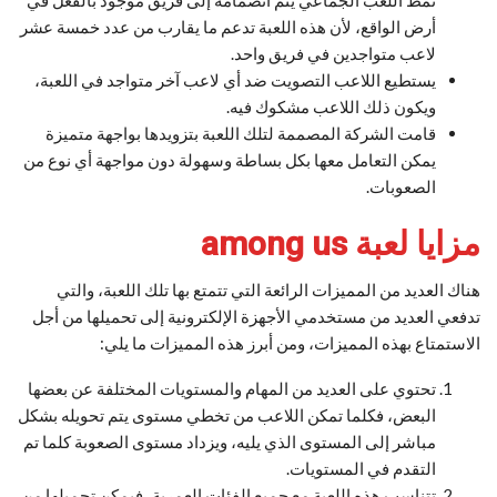
نمط اللعب الجماعي يتم انضمامه إلى فريق موجود بالفعل في
أرض الواقع، لأن هذه اللعبة تدعم ما يقارب من عدد خمسة عشر
لاعب متواجدين في فريق واحد.
يستطيع اللاعب التصويت ضد أي لاعب آخر متواجد في اللعبة،
ويكون ذلك اللاعب مشكوك فيه.
قامت الشركة المصممة لتلك اللعبة بتزويدها بواجهة متميزة
يمكن التعامل معها بكل بساطة وسهولة دون مواجهة أي نوع من
الصعوبات.
مزايا لعبة among us
هناك العديد من المميزات الرائعة التي تتمتع بها تلك اللعبة، والتي
تدفعي العديد من مستخدمي الأجهزة الإلكترونية إلى تحميلها من أجل
الاستمتاع بهذه المميزات، ومن أبرز هذه المميزات ما يلي:
تحتوي على العديد من المهام والمستويات المختلفة عن بعضها
البعض، فكلما تمكن اللاعب من تخطي مستوى يتم تحويله بشكل
مباشر إلى المستوى الذي يليه، ويزداد مستوى الصعوبة كلما تم
التقدم في المستويات.
تتناسب هذه اللعبة مع جميع الفئات العمرية، فيمكن تحميلها من