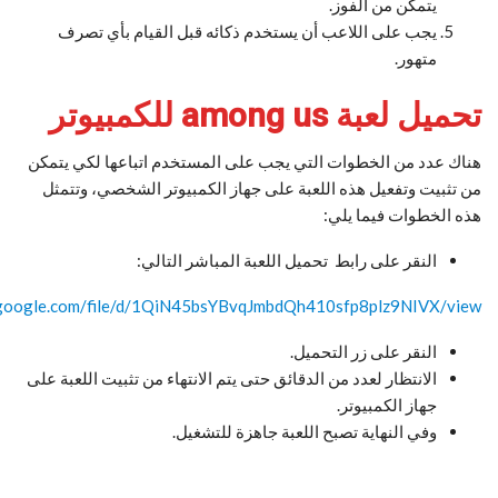
يتمكن من الفوز.
يجب على اللاعب أن يستخدم ذكائه قبل القيام بأي تصرف
متهور.
تحميل لعبة among us للكمبيوتر
هناك عدد من الخطوات التي يجب على المستخدم اتباعها لكي يتمكن
من تثبيت وتفعيل هذه اللعبة على جهاز الكمبيوتر الشخصي، وتتمثل
هذه الخطوات فيما يلي:
النقر على رابط تحميل اللعبة المباشر التالي:
e.google.com/file/d/1QiN45bsYBvqJmbdQh410sfp8plz9NIVX/view
النقر على زر التحميل.
الانتظار لعدد من الدقائق حتى يتم الانتهاء من تثبيت اللعبة على
جهاز الكمبيوتر.
وفي النهاية تصبح اللعبة جاهزة للتشغيل.