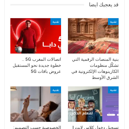
قد يعجبك ايضا
تقنية
تقنية
بنية المنصات الرقمية التي
اتصالات المغرب 5G ..
تشكّل منظومات
خطوة جديدة نحو المستقبل
الكازينوهات الإلكترونية في
عروض باقات 5G
الشرق الأوسط
تقنية
تقنية
تسجيل دخول كلاس لايت |
الخصوصية حسب التصميم: