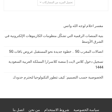
تحميل المزيد من المشاركات
مفسر احلام لوجه الله واتس
بنية المنصات الرقمية التي تشكّل منظومات الكازينوهات الإلكترونية في
الشرق الأوسط
اتصالات المغرب 5G .. خطوة جديدة نحو المستقبل عروض باقات 5G
تسجيل دخول كلاس لايت | منصة كلاسرارا المملكة العربية السعودية
1444
الخصوصية حسب التصميم: كيف تتطور التكنولوجيا لتحترم حدودك
سياسة الخصوصية
شروط الاستخدام
من نحن
اتصل بنا