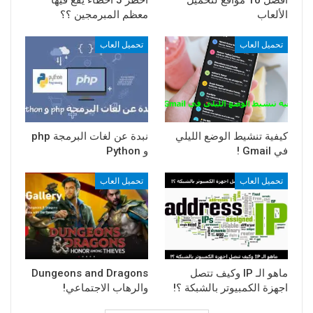
أفضل 10 مواقع لتحميل
أخطر 5 أخطاء يقع فيها
الألعاب
معظم المبرمجين ؟؟
تحميل العاب
تحميل العاب
كيفية تنشيط الوضع الليلي
نبدة عن لغات البرمجة php
في Gmail !
و Python
تحميل العاب
تحميل العاب
‏ماهو الـ IP وكيف تتصل
Dungeons and Dragons
اجهزة الكمبيوتر بالشبكة ؟!
والرهاب الاجتماعي!