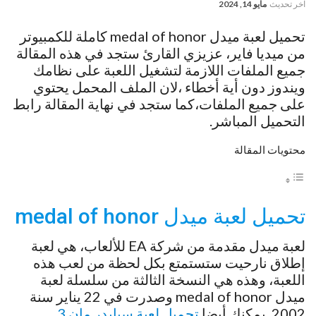
آخر تحديث
مايو 14, 2024
تحميل لعبة ميدل medal of honor كاملة للكمبيوتر
من ميديا فاير، عزيزي القارئ ستجد في هذه المقالة
جميع الملفات اللازمة لتشغيل اللعبة على نظامك
ويندوز دون أية أخطاء ،لان الملف المحمل يحتوي
على جميع الملفات،كما ستجد في نهاية المقالة رابط
التحميل المباشر.
محتويات المقالة
تحميل لعبة ميدل medal of honor
لعبة ميدل مقدمة من شركة EA للألعاب، هي لعبة
إطلاق نارحيت ستستمتع بكل لحظة من لعب هذه
اللعبة، وهذه هي النسخة الثالثة من سلسلة لعبة
ميدل medal of honor وصدرت في 22 يناير سنة
2002. يمكنك أيضا
تحميل لعبة سبايدر مان 3
.