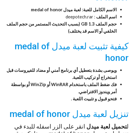
الاسم الكامل للعبة: لعبة ميدل medal of honor
اسم الملف
: deepotech.rar
حجم الملف 1.3 GB (بسبب التحديث المستمر من حجم الملف
الخلفي أو الاسم قد يختلف)
كيفية تثبيت لعبة ميدل medal of
honor
ويوصى بشدة بتعطيل أي برنامج أمني أو مضاد للفيروسات قبل
استخراج أو تركيب اللعبة.
فك ضغط الملف باستخدام WinRAR أو WinZip أو بواسطة
أمر ويندوز الافتراضي.
فتحو قبول و تثبيت اللعبة .
تنزيل لعبة ميدل medal of honor
ل
تحميل لعبة ميدل
انقر على الزر اسفله للبدء في