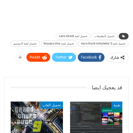
تحميل التطبيقات
تحميل لعبة carx street
تحميل لعبة euro truck simulator 2
تحميل لعبة tiny puzzles
تحميل لعبة الدومينو
شارك
Facebook
Twitter
ReddIt
قد يعجبك ايضا
تقنية
تحميل العاب