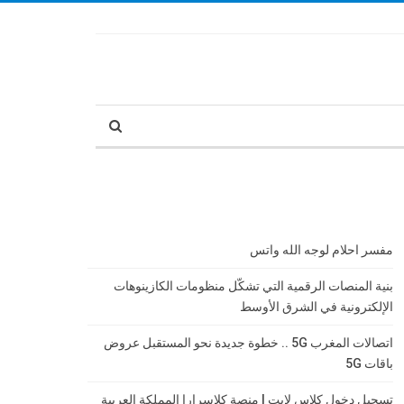
مفسر احلام لوجه الله واتس
بنية المنصات الرقمية التي تشكّل منظومات الكازينوهات
الإلكترونية في الشرق الأوسط
اتصالات المغرب 5G .. خطوة جديدة نحو المستقبل عروض
باقات 5G
تسجيل دخول كلاس لايت | منصة كلاسرارا المملكة العربية