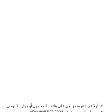
أولاً قم بفتح متجر بلاي على هاتفك المحمول أو جهازك اللوحي.
بعد ذلك قم بالبحث عن eFootball PES 2024.