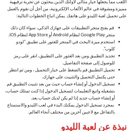
اللعب مما يجعلها خيار مثالي لأولئك الذين يبحثون عن تجربة ترفيهية
مميزة ومشوقة في عالم الألعاب الإلكترونية، من أجل أن تقوم بالعمل
على تحميل لعبة الليدو على هاتفك يمكن اتباع الخطوات التالية:
قم بفتح متجر التطبيقات على جهازك الذكي، سواء كان ذلك
متجر Google Play لنظام Android أو App Store لنظام iOS.
استخدم ميزة البحث في المتجر للعثور على تطبيق “لودو
كلوب”.
تحديد التطبيق ومن بعد العثور على التطبيق، انقر على رمز
للوصول إلى صفحة التفاصيل.
تحميل التطبيق قم بالضغط على خيار التحميل ، ومن ثم انتظر
حتى يكتمل التحميل والتثبيت على جهازك.
تسجيل الدخول أو إنشاء حساب حيث من بعد تثبيت التطبيق قم
بتشغيله واتبع التعليمات لتسجيل الدخول إذا كنت تمتلك حساب،
أو إنشاء حساب جديد إذا لم يكن لديك حساب بعد.
بمجرد تسجيل الدخول يمكنك البدء في لعب الليدو والاستمتاع
بالتفاعل مع لاعبين آخرين من مختلف أنحاء العالم.
نبذة عن لعبة الليدو