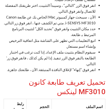
انقر فوق الزر “التالي” ، وسيبدأ التثبيت. اختر طريقتك المفضلة
للاتصال وانقر فوق التالي.
الآن ، سيبحث جهاز كمبيوتر Mac الخاص بك عن طابعة Canon
i-SENSYS MF3010. متي تم الكشف عنها ، انقر فوق زر التالي.
حدد مكان التثبيت وانقر فوق “تحديد الكل” لتثبيت البرنامج
المرتبط بـ طابعة.
اتبع التعليمات التي تظهر على الشاشة مثل اتفاقية الترخيص
وإنشاء اسم مستعار.
سيقوم النظام بتثبيت ملف الإعداد. إذا كنت ترغب في اختبار
الطابعة بالنقر فوق الزر تنفيذ. إذا لم يكن كذلك ، فانقر فوق زر’
التالي.
انقر فوق “إنهاء” لإغلاق النافذة المنبثقة. الآن ، طابعتك جاهزة.
تحميل تعريف طابعة كانون
MF3010 لينكس
رابط
اسم الملف
الحجم