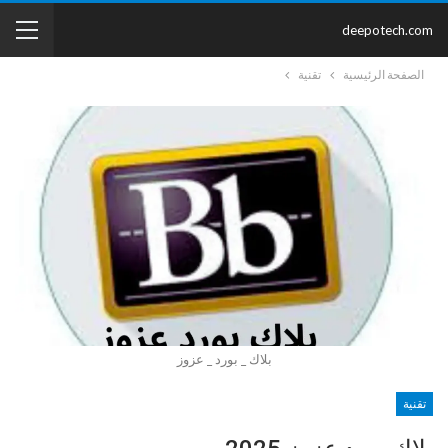
deepotech.com
الصفحة الرئيسية
تقنية
بلاك _ بورد _ عزوز
تقنية