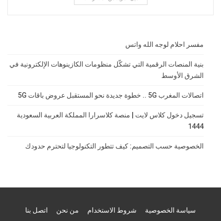
مفسر احلام لوجه الله واتس
بنية المنصات الرقمية التي تشكّل منظومات الكازينوهات الإلكترونية في
الشرق الأوسط
اتصالات المغرب 5G .. خطوة جديدة نحو المستقبل عروض باقات 5G
تسجيل دخول كلاس لايت | منصة كلاسرارا المملكة العربية السعودية
1444
الخصوصية حسب التصميم: كيف تتطور التكنولوجيا لتحترم حدودك
سياسة الخصوصية
شروط الاستخدام
من نحن
اتصل بنا