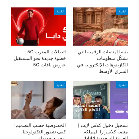
تقنية
تقنية
بنية المنصات الرقمية التي
اتصالات المغرب 5G ..
تشكّل منظومات
خطوة جديدة نحو المستقبل
الكازينوهات الإلكترونية في
عروض باقات 5G
الشرق الأوسط
تقنية
تقنية
تسجيل دخول كلاس لايت |
الخصوصية حسب التصميم:
منصة كلاسرارا المملكة
كيف تتطور التكنولوجيا
العربية السعودية 1444
لتحترم حدودك