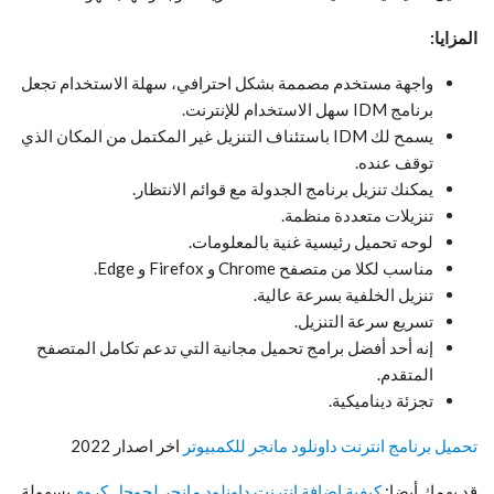
المزايا:
واجهة مستخدم مصممة بشكل احترافي، سهلة الاستخدام تجعل
برنامج IDM سهل الاستخدام للإنترنت.
يسمح لك IDM باستئناف التنزيل غير المكتمل من المكان الذي
توقف عنده.
يمكنك تنزيل برنامج الجدولة مع قوائم الانتظار.
تنزيلات متعددة منظمة.
لوحه تحميل رئيسية غنية بالمعلومات.
مناسب لكلا من متصفح Chrome و Firefox و Edge.
تنزيل الخلفية بسرعة عالية.
تسريع سرعة التنزيل.
إنه أحد أفضل برامج تحميل مجانية التي تدعم تكامل المتصفح
المتقدم.
تجزئة ديناميكية.
تحميل برنامج انترنت داونلود مانجر للكمبيوتر
اخر اصدار 2022
قد يهمك أيضا:
كيفية اضافة انترنت داونلود مانجر لجوجل كروم
بسهولة