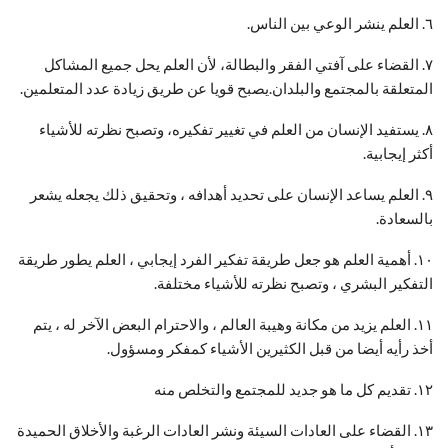
٦. العلم ينشر الوعي بين الناس.
٧. القضاء على آفتي الفقر والبطالة، لأن العلم يحل جميع المشاكل
المتعلقة بالمجتمع والبلدان.يصبح قويا عن طريق زيادة عدد المتعلمين.
٨. يستفيد الإنسان من العلم في تغيير تفكيره، وتصبح نظرته للأشياء
أكثر إيجابية.
٩. العلم يساعد الإنسان على تحديد أهدافه ، وتحقيق ذلك يجعله يشعر
بالسعادة.
١٠. أهمية العلم هو جعل طريقة تفكير الفرد إيجابي ، العلم يطور طريقة
التفكير البشري ، وتصبح نظرته للأشياء مختلفة.
١١. العلم يزيد من مكانة وهيبة العالم ، والاحترام البعض الآخر له ، يتم
أخذ رأيه أيضا من قبل الكثيرين الأشياء كمفكر ومسؤول.
١٢. تقديم كل ما هو جديد للمجتمع والتخلص منه
١٣. القضاء على العادات السيئة ونشر العادات الرغبة والأخلاق الحميدة