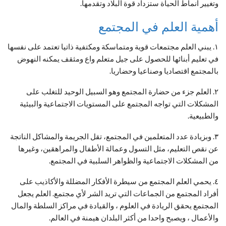
وتغيير أنماط الحياة ستزداد قوة البلاد وتقدمها.
أهمية العلم في المجتمع
١. يبني العلم مجتمعات قوية ومتماسكة ومكتفية ذاتيا تعتمد على نفسها
في تعليم أبنائها للحصول على جيل متعلم واع ومثقف يمكنه النهوض
بالمجتمع اقتصاديا وصناعيا وحضاريا.
٢. العلم جزء من حضارة المجتمع وهو السبيل الوحيد للتغلب على
المشكلات التي تواجه المجتمع على المستويات الاجتماعية والبيئية
والطبيعية.
٣. وبزيادة عدد المتعلمين في المجتمع، تقل الجريمة والمشاكل الناتجة
عن نقص التعليم، مثل التسول وعمالة الأطفال والمراهقين، وغيرها
من المشكلات الاجتماعية والظواهر السلبية في المجتمع.
٤. يحمي العلم المجتمع من سيطرة الأفكار المضللة والأكاذيب على
أفراد المجتمع من الجماعات التي تريد الشر لأي مجتمع. العلم يجعل
المجتمع يحقق الريادة في العلوم ، والقيادة في مراكز السلطة والمال
والأعمال ، ويصبح واحدا من أكثر البلدان هيمنة في العالم.