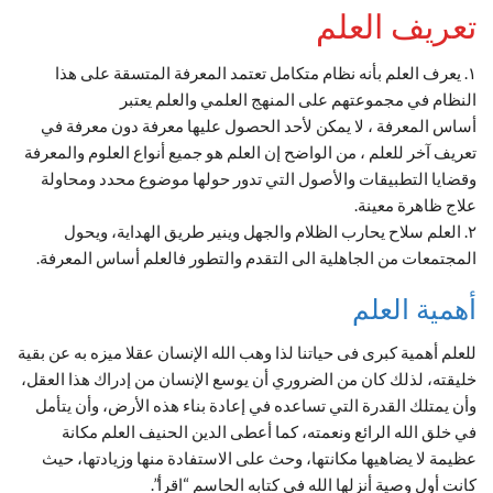
تعريف العلم
١. يعرف العلم بأنه نظام متكامل تعتمد المعرفة المتسقة على هذا
النظام في مجموعتهم على المنهج العلمي والعلم يعتبر
أساس المعرفة ، لا يمكن لأحد الحصول عليها معرفة دون معرفة في
تعريف آخر للعلم ، من الواضح إن العلم هو جميع أنواع العلوم والمعرفة
وقضايا التطبيقات والأصول التي تدور حولها موضوع محدد ومحاولة
علاج ظاهرة معينة.
٢. العلم سلاح يحارب الظلام والجهل وينير طريق الهداية، ويحول
المجتمعات من الجاهلية الى التقدم والتطور فالعلم أساس المعرفة.
أهمية العلم
للعلم أهمية كبرى فى حياتنا لذا وهب الله الإنسان عقلا ميزه به عن بقية
خليقته، لذلك كان من الضروري أن يوسع الإنسان من إدراك هذا العقل،
وأن يمتلك القدرة التي تساعده في إعادة بناء هذه الأرض، وأن يتأمل
في خلق الله الرائع ونعمته، كما أعطى الدين الحنيف العلم مكانة
عظيمة لا يضاهيها مكانتها، وحث على الاستفادة منها وزيادتها، حيث
كانت أول وصية أنزلها الله في كتابه الحاسم “اقرأ”.