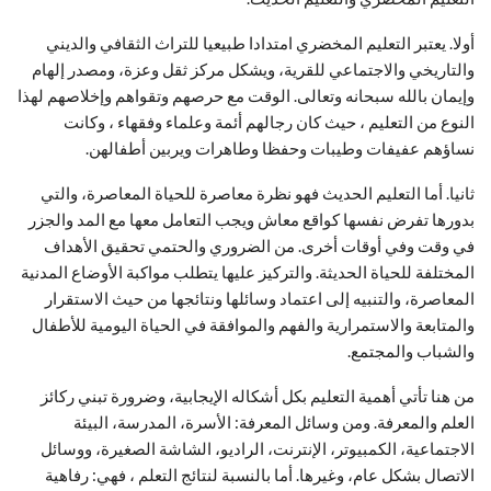
أولا. يعتبر التعليم المخضري امتدادا طبيعيا للتراث الثقافي والديني
والتاريخي والاجتماعي للقرية، ويشكل مركز ثقل وعزة، ومصدر إلهام
وإيمان بالله سبحانه وتعالى. الوقت مع حرصهم وتقواهم وإخلاصهم لهذا
النوع من التعليم ، حيث كان رجالهم أئمة وعلماء وفقهاء ، وكانت
نساؤهم عفيفات وطيبات وحفظا وطاهرات ويربين أطفالهن.
ثانيا. أما التعليم الحديث فهو نظرة معاصرة للحياة المعاصرة، والتي
بدورها تفرض نفسها كواقع معاش ويجب التعامل معها مع المد والجزر
في وقت وفي أوقات أخرى. من الضروري والحتمي تحقيق الأهداف
المختلفة للحياة الحديثة. والتركيز عليها يتطلب مواكبة الأوضاع المدنية
المعاصرة، والتنبيه إلى اعتماد وسائلها ونتائجها من حيث الاستقرار
والمتابعة والاستمرارية والفهم والموافقة في الحياة اليومية للأطفال
والشباب والمجتمع.
من هنا تأتي أهمية التعليم بكل أشكاله الإيجابية، وضرورة تبني ركائز
العلم والمعرفة. ومن وسائل المعرفة: الأسرة، المدرسة، البيئة
الاجتماعية، الكمبيوتر، الإنترنت، الراديو، الشاشة الصغيرة، ووسائل
الاتصال بشكل عام، وغيرها. أما بالنسبة لنتائج التعلم ، فهي: رفاهية