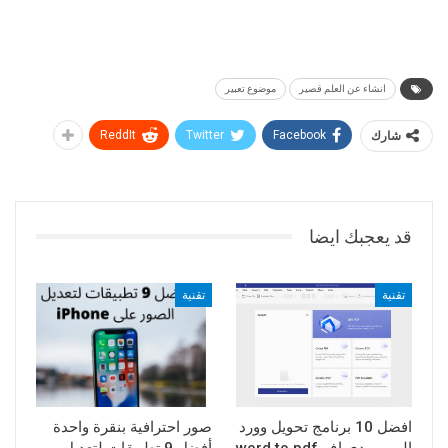
انشاء عن العلم قصير
موضوع تعبير
شارك
Facebook
Twitter
ReddIt
قد يعجبك ايضا
تقنية
تقنية
افضل 10 برنامج تحويل وورد
صور احترافية بنقرة واحدة
الى بي دي اف word to pdf
أفضل 9 تطبيقات لتعديل