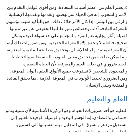
٥. يعتبر العلم من أعظم أسباب السعادة، ومن أقوى عوامل التقدم بين
الأمم والشعوب. إنه في الحياة سر نهضتها وتقدمها وتقدمها. الإنسانية
والرقي بين البشر ، إذا كان الأمر خلاف ذلك ، هو بالتأكيد سبب بؤسهم,
للمعرفة الهادفة آداب وخصائص تميز طالبها الحقيقي عن غيره، ولها
فضيلة وآثار إيجابية تعم الفرد والمجتمع على حد سواء. اعبده بشكل
صحيح، فالعلم لا يتحقق إلا بالمعرفة الحقيقية، ومن ضرورات ذلك أيضا
أن المعرفة يقصد بها بناء الإنسان، وتحقيق مصالحه المادية والمعنوية،
وبما يمكن صاحبه من تحقيق معنى العبودية لله سبحانه، والتخطيط
الجيد ضروري في طلب العلم والمعرفة، لأن الحياة القصيرة
والمحدودة للشخص لا تستوعب جميع الأنواع. العلم ، ألوان المعرفة،
ومن الضروري تحديد الأولويات في المعرفة اللازمة ، بما يحقق الفائدة
والمنفعة ويبني الإنسان.
العلم والتعليم
التعليم هو أحد ضروريات الحياة، وهو الركيزة الأساسية لأي تنمية ونمو
اجتماعي واقتصادي. إنه الجسر الوحيد والوسيلة الوحيدة للعبور إلى
مستقبل مزدهر ومشرق. في المقابل ، يتم تقسيمها إلى قسمين:
التعليم المحضري والتعليم الحديث.