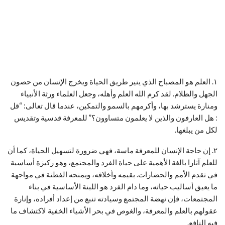
١. العلم هو المصباح الذي ينير طريق الحياة ويخرج الإنسان من حصون
الجهل والظلام. لقد كرم الله العلم وأهله، وجعل العلماء ورثة الأنبياء
ومنارة يسترشد بها، وأكرمهم بالسمو والتمكين، عندما قال تعالى: “قل
: هل العارفون والذين لا يعلمون متساوون؟” للمعرفة قدسية وتقديس
لكل من يبلغها.
٢. إن حاجة الإنسان للمعرفة ماسة، فهي ضرورة لتسهيل الحياة، كما أن
للعلم آثارا بالغة الأهمية على حياة الفرد والمجتمع، وهو ركيزة أساسية
في تقدم الأمم والحضارات. بقيمه وأخلاقه، ويمنحه الفطنة في مواجهة
ما يعيق أساليب حياته، وما دام الفرد هو اللبنة الأساسية في بناء
المجتمعات، فإن نهضة المجتمع وسيادته تنبع من إعداد أفراده، وإنارة
عقولهم بالعلم والمعرفة، والغوص في بحر الأشياء الخفية لاكتشاف ما
فيه النافع.