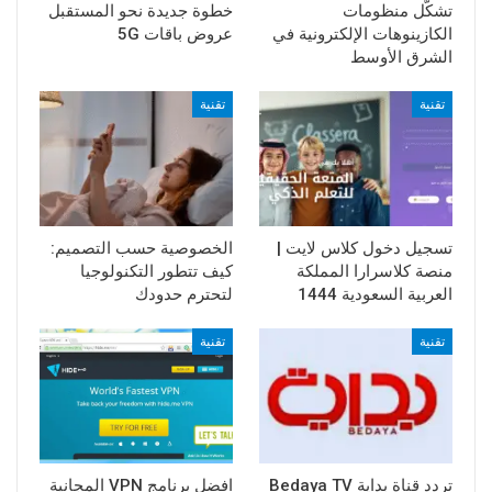
تشكّل منظومات
خطوة جديدة نحو المستقبل
الكازينوهات الإلكترونية في
عروض باقات 5G
الشرق الأوسط
تقنية
تقنية
تسجيل دخول كلاس لايت |
الخصوصية حسب التصميم:
منصة كلاسرارا المملكة
كيف تتطور التكنولوجيا
العربية السعودية 1444
لتحترم حدودك
تقنية
تقنية
تردد قناة بداية Bedaya TV
افضل برنامج VPN المجانية