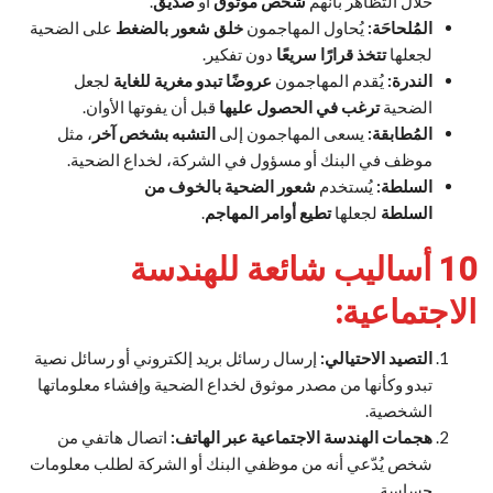
خلال التظاهر بأنهم
شخص موثوق
أو
صديق
.
المُلحاحَة:
يُحاول المهاجمون
خلق شعور بالضغط
على الضحية
لجعلها
تتخذ قرارًا سريعًا
دون تفكير.
الندرة:
يُقدم المهاجمون
عروضًا تبدو مغرية للغاية
لجعل
الضحية
ترغب في الحصول عليها
قبل أن يفوتها الأوان.
المُطابقة:
يسعى المهاجمون إلى
التشبه بشخص آخر
، مثل
موظف في البنك أو مسؤول في الشركة، لخداع الضحية.
السلطة:
يُستخدم
شعور الضحية بالخوف من
السلطة
لجعلها
تطيع أوامر المهاجم
.
10 أساليب شائعة للهندسة
الاجتماعية:
التصيد الاحتيالي:
إرسال رسائل بريد إلكتروني أو رسائل نصية
تبدو وكأنها من مصدر موثوق لخداع الضحية وإفشاء معلوماتها
الشخصية.
هجمات الهندسة الاجتماعية عبر الهاتف:
اتصال هاتفي من
شخص يُدّعي أنه من موظفي البنك أو الشركة لطلب معلومات
حساسة.