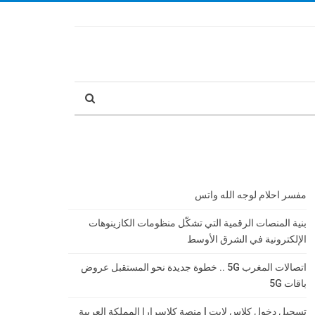
مفسر احلام لوجه الله واتس
بنية المنصات الرقمية التي تشكّل منظومات الكازينوهات
الإلكترونية في الشرق الأوسط
اتصالات المغرب 5G .. خطوة جديدة نحو المستقبل عروض
باقات 5G
تسجيل دخول كلاس لايت | منصة كلاسرارا المملكة العربية