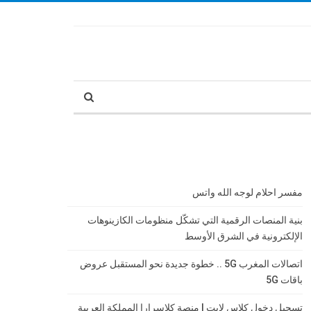
مفسر احلام لوجه الله واتس
بنية المنصات الرقمية التي تشكّل منظومات الكازينوهات
الإلكترونية في الشرق الأوسط
اتصالات المغرب 5G .. خطوة جديدة نحو المستقبل عروض
باقات 5G
تسجيل دخول كلاس لايت | منصة كلاسرارا المملكة العربية