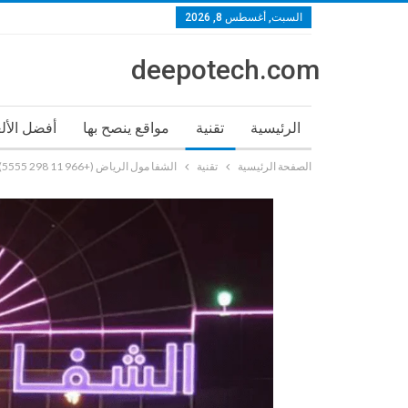
السبت, أغسطس 8, 2026
deepotech.com
الرئيسية
تقنية
مواقع ينصح بها
أفضل الأل
الصفحة الرئيسية
تقنية
الشفا مول الرياض (+966 11 298 5555) Ash Shifa Mall