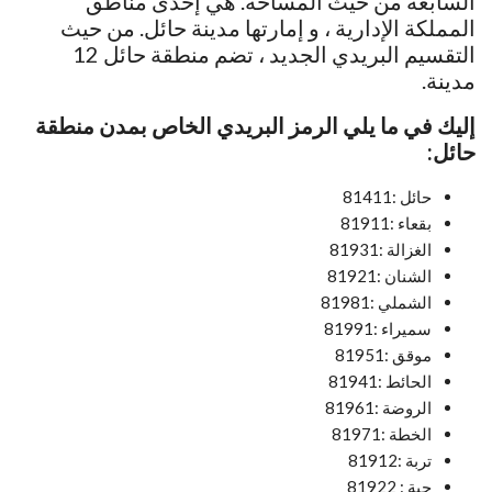
السابعة من حيث المساحة. هي إحدى مناطق
المملكة الإدارية ، و إمارتها مدينة حائل. من حيث
التقسيم البريدي الجديد ، تضم منطقة حائل 12
مدينة.
إليك في ما يلي الرمز البريدي الخاص بمدن منطقة
حائل:
حائل :81411
بقعاء :81911
الغزالة :81931
الشنان :81921
الشملي :81981
سميراء :81991
موقق :81951
الحائط :81941
الروضة :81961
الخطة :81971
تربة :81912
جبة : 81922