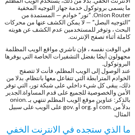
الانترنت الخفي. بدلاً من ذلك، يستخدم الويب المظلم
ما يسمى بروتوكول خدمة جهاز التوجيه المخفية
Onion Router. “تور” خوادم — المستمدة من
“التوجيه البصل” — لا يمكن الكشف عنها من محركات
البحث ، وتوفر للمستخدمين عدم الكشف عن هويته
كاملة أثناء تصفح الإنترنت.
في الوقت نفسه ، فإن ناشري مواقع الويب المظلمة
مجهولون أيضًا بفضل التشفيرات الخاصة التي يوفرها
البروتوكول.
عند الوصول إلى الويب المظلم، فأنت لا تتصفح
الخوادم المترابطة التي تتفاعل معها بانتظام. بدلا من
ذلك، يبقى كل شيء داخلي على شبكة تور، التي توفر
الأمن والخصوصية للجميع على قدم المساواة.الجدير
بالذكر: عناوين موقع الويب المظلم تنتهي بـ .onion
بدلاً من .com أو .org أو .gov على الويب على سبيل
المثال.
ما الذي ستجده في الانترنت الخفي