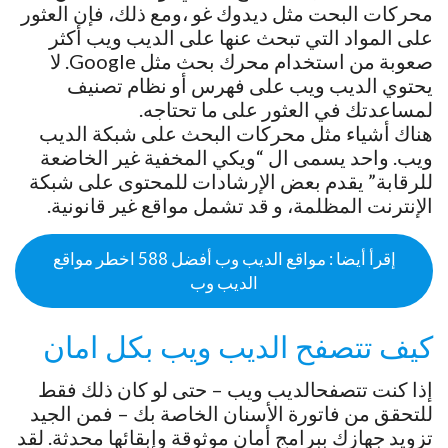
محركات البحت مثل ديدوك غو ،ومع ذلك، فإن العثور
على المواد التي تبحث عنها على الديب ويب أكثر
صعوبة من استخدام محرك بحث مثل Google. لا
يحتوي الديب ويب على فهرس أو نظام تصنيف
لمساعدتك في العثور على ما تحتاجه.
هناك أشياء مثل محركات البحث على شبكة الديب
ويب. واحد يسمى ال “ويكي المخفية غير الخاضعة
للرقابة” يقدم بعض الإرشادات للمحتوى على شبكة
الإنترنت المظلمة، و قد تشمل مواقع غير قانونية.
إقرأ أيضا : مواقع الديب وب أفضل 588 اخطر مواقع
الديب وب
كيف تتصفح الديب ويب بكل امان
إذا كنت تتصفحالديب ويب – حتى لو كان ذلك فقط
للتحقق من فاتورة الأسنان الخاصة بك – فمن الجيد
تزويد جهازك ببرامج أمان موثوقة وإبقائها محدثة. لقد