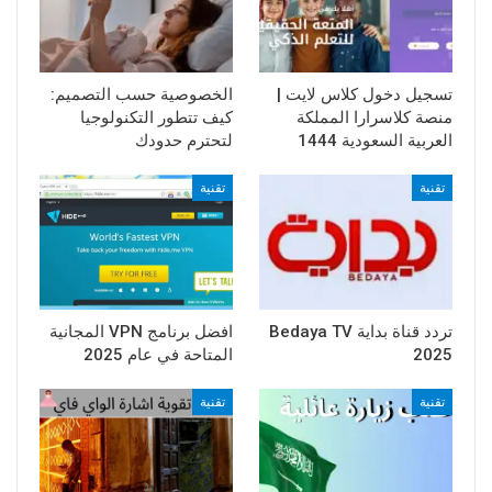
تسجيل دخول كلاس لايت |
الخصوصية حسب التصميم:
منصة كلاسرارا المملكة
كيف تتطور التكنولوجيا
العربية السعودية 1444
لتحترم حدودك
تقنية
تقنية
تردد قناة بداية Bedaya TV
افضل برنامج VPN المجانية
2025
المتاحة في عام 2025
تقنية
تقنية