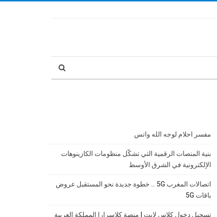
مفسر احلام لوجه الله واتس
بنية المنصات الرقمية التي تشكّل منظومات الكازينوهات
الإلكترونية في الشرق الأوسط
اتصالات المغرب 5G .. خطوة جديدة نحو المستقبل عروض
باقات 5G
تسجيل دخول كلاس لايت | منصة كلاسرارا المملكة العربية