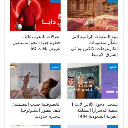
بنية المنصات الرقمية التي
اتصالات المغرب 5G ..
تشكّل منظومات
خطوة جديدة نحو المستقبل
الكازينوهات الإلكترونية في
عروض باقات 5G
الشرق الأوسط
تقنية
تقنية
تسجيل دخول كلاس لايت |
الخصوصية حسب التصميم:
منصة كلاسرارا المملكة
كيف تتطور التكنولوجيا
العربية السعودية 1444
لتحترم حدودك