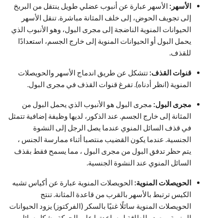
الأسهر:
الأسهر عبارة عن أنبوب عضلي طويل ينتقل من البربخ
إلى تجويف الحوض، إلى خلف المثانة مباشرة. تنقل الأسهر
الحيوانات المنوية الناضجة إلى مجرى البول، وهو الأنبوب الذي
يحمل البول أو الحيوانات المنوية إلى خارج الجسم، استعدادًا
للقذف.
قنوات القذف:
تتشكل عن طريق اندماج الأسهر والحويصلات
المنوية (انظر أدناه). تفرغ قنوات القذف في مجرى البول.
مجرى البول:
مجرى البول هو الأنبوب الذي يحمل البول من
المثانة إلى خارج الجسم. عند الذكور، لديها وظيفة إضافية تتمثل
في قذف السائل المنوي عندما يصل الرجل إلى النشوة
الجنسية. عندما يكون القضيب منتصبا أثناء ممارسة الجنس ،
يتم حظر تدفق البول من مجرى البول ، مما يسمح فقط بقذف
السائل المنوي عند النشوة الجنسية.
الحويصلات المنوية:
الحويصلات المنوية عبارة عن أكياس تشبه
الكيس ترتبط بالأسهر بالقرب من قاعدة المثانة. تنتج
الحويصلات المنوية سائلًا غنيًا بالسكر (الفركتوز) يزود الحيوانات
المنوية بمصدر للطاقة لمساعدتها على الحركة. يشكل سائل