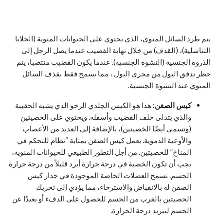
يتم طرد السائل المنوي، الذي يحتوي على الحيوانات المنوية (الخلايا
التناسلية)، (القذف) من خلال نهاية القضيب عندما يصل الرجل إلى
الذروة الجنسية (النشوة الجنسية). عندما يكون القضيب منتصبا، يتم
حظر تدفق البول من مجرى البول ، مما يسمح فقط بقذف السائل
المنوي عند النشوة الجنسية.
كيس الصفن:
هذا هو الكيس الجلدي الرخو الذي يشبه الحقيبة
والذي يتدلى خلف القضيب وأسفله. ويحتوي على الخصيتين
(وتسمى أيضًا الخصيتين)، بالإضافة إلى العديد من الأعصاب
والأوعية الدموية. يعمل كيس الصفن بمثابة “نظام للتحكم في
المناخ” للخصيتين. من أجل التطور الطبيعي للحيوانات المنوية،
يجب أن تكون الخصية في درجة حرارة أبرد قليلاً من درجة حرارة
الجسم. تسمح العضلات الخاصة الموجودة في جدار كيس
الصفن له بالانقباض والاسترخاء، مما يؤدي إلى تحريك
الخصيتين بالقرب من الجسم للحصول على الدفء أو بعيدًا عن
الجسم لتبريد درجة الحرارة.