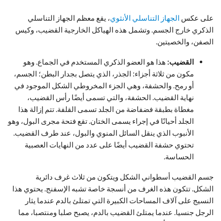
على عكس
الجهاز التناسلي الأنثوي
، يقع معظم الجهاز التناسلي
الذكري خارج الجسم. وتشمل هذه الهياكل الخارجية القضيب، وكيس
الصفن، والخصيتين.
القضيب:
هذا هو العضو الذكري المستخدم في الجماع. وهو
مكون من ثلاثة أجزاء: الجذر، الذي يتصل بجدار البطن؛ الجسم،
أو رمح. والحشفة، وهي الجزء المخروطي الشكل الموجود في
نهاية القضيب. الحشفة، والتي تسمى أيضًا رأس القضيب،
مغطاة بطبقة فضفاضة من الجلد تسمى القلفة. تتم إزالة هذا
الجلد أحيانًا في إجراء يسمى الختان. تقع فتحة مجرى البول، وهو
الأنبوب الذي ينقل السائل المنوي والبول، عند طرف القضيب.
تحتوي حشفة القضيب أيضًا على عدد من النهايات العصبية
الحساسة.
جسم القضيب أسطواني الشكل ويتكون من ثلاث غرف دائرية
الشكل. تتكون هذه الغرف من أنسجة خاصة تشبه الإسفنج. يحتوي هذا
النسيج على آلاف المساحات الكبيرة التي تمتلئ بالدم عندما يثار
الرجل جنسيا. عندما يمتلئ القضيب بالدم، يصبح صلبا ومنتصبا، مما