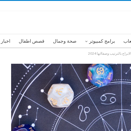
عاب
برامج كمبيوتر
صحة وجمال
قصص اطفال
اخبار
براج بالترتيب وصفااتها 2024