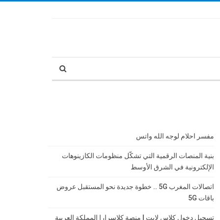
مفسر احلام لوجه الله واتس
بنية المنصات الرقمية التي تشكّل منظومات الكازينوهات
الإلكترونية في الشرق الأوسط
اتصالات المغرب 5G .. خطوة جديدة نحو المستقبل عروض
باقات 5G
تسجيل دخول كلاس لايت | منصة كلاسرارا المملكة العربية