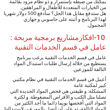
يمكنك من ضبطه بإستمرار و ذو نظام مزود بقائمة
من الخيارات المتعددة للأطفال و المراهقين.
هل ستدفع مقابل هذا الحل؟ سأدفع 500 دولار شهريا
لهذا البرنامج و أثبته على حاسوبي و جهازي
المحمول.
10-افكارمشاريع برمجية مربحة :
عامل في قسم الخدمات التقنية
عامل في قسم الخدمات التقنية يرغب ببرنامج
يستطيع من خلاله إرسال طلبات استبدال المواد
التالفة للموزعين.
أعمل في قسم الخدمات التقنية في نظام مكتبي
كبير لمكتبة عامة
المشكلة: و ظيفتي هي فحص المواد الجديدة التي
تصلنا مثل الكتب و الأقراص المضغوطة. و لكثرة
المواد التي أفحصها يويما دائما ما أجد الكثير من
المواد التالفة، ثم علي أن أتصل بالموزعين لاستبدالها