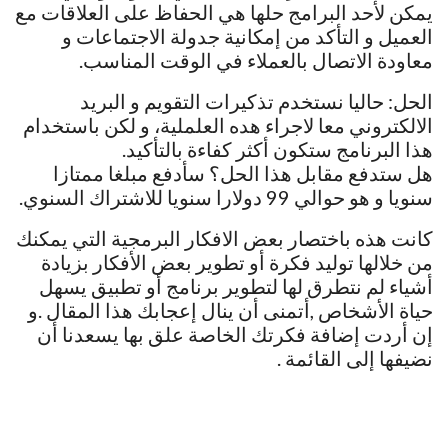
يمكن لأحد البرامج حلها هي الحفاظ على العلاقات مع
العميل و التأكد من إمكانية جدولة الاجتماعات و
معاودة الاتصال بالعملاء في الوقت المناسب.
الحل: حاليا نستخدم تذكيرات التقويم و البريد
الالكتروني معا لاجراء هده العلملية، و لكن باستخدام
هذا البرنامج ستكون أكثر كفاءة بالتأكيد.
هل ستدفع مقابل هذا الحل؟ سأدفع مبلغا ممتازا
سنويا و هو حوالي 99 دولارا سنويا للاشتراك السنوي.
كانت هذه باختصار بعض الافكار البرمجية التي يمكنك
من خلالها توليد فكرة أو تطوير بعض الأفكار بزيادة
أشياء لم نتطرق لها لتطوير برنامج أو تطبيق يسهل
حياة الأشخاص ,أتمنى أن ينال إعجابك هذا المقال .و
إن أردت إضافة فكرتك الخاصة علق بها يسعدنا أن
نضيفها إلى القائمة .