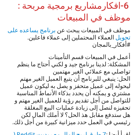
6-افكارمشاريع برمجية مربحة :
موظف في المبيعات
موظف في المبيعات يبحث عن
برنامج يساعده على
تحويل
العملاء المحتملين إلى عملاء فاعلين.
#أفكار_بالمجان
أعمل في المبيعات قسم التأمينات
المشكلة: لدينا برنامج جيد و لكني أحتاج ما ينظم
تواصلي مع عملائي الغير مهتمين
الحل: ينبغي للبرنامج أن يتبع العميل الغير مهتم
ليحوله إلى عميل متحفز و يصل به ليكون عميل
مشتري و يمكنه أن يحدد بذكاء الأنماط المناسبة
للتواصل من أجل تقديم رؤية للعميل الغير مهتم و
تحفيزه لنصل إلى زيادة عمليات البيع المغلقة
هل ستدفع مقابل هذ الحل؟ لا أملك المال لكن
رئيسي في العمل حدد ميزانية كبيرة من أجل ذلك.
إقرأ أيضا :
7 طرق لربح المال مع ريديت Reddit (