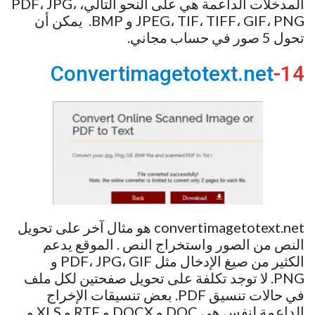
المدخلات الداعمة هي على النحو التالي، PDF، JPG،
JPEG، TIF، TIFF، GIF، PNG و BMP. يمكن أن
تحول 5 صور في حساب مجاني.
Convertimagetotext.net
14-
convertimagetotext.net هو مثال آخر على تحويل
النص من الصور واستخراج النص . الموقع يدعم
الكثير من صيغ الإدخال مثل PDF، JPG، GIF و
PNG. لا توجد تكلفة على تحويل صفحتين لكل ملف
في حالات تنسيق PDF. بعض تنسيقات الإخراج
الداعمة لنفس هي DOC و DOCX و RTF و XLS و