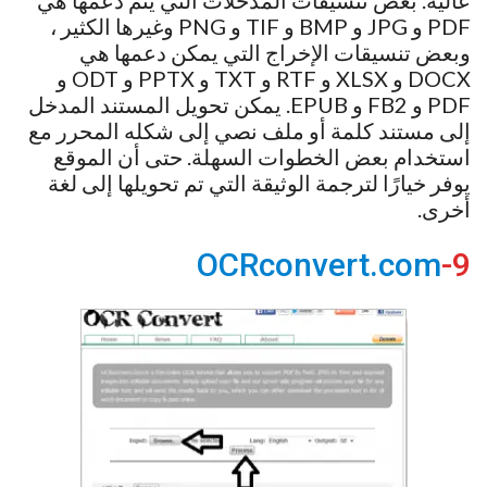
عالية. بعض تنسيقات المدخلات التي يتم دعمها هي
PDF و JPG و BMP و TIF و PNG وغيرها الكثير ،
وبعض تنسيقات الإخراج التي يمكن دعمها هي
DOCX و XLSX و RTF و TXT و PPTX و ODT و
PDF و FB2 و EPUB. يمكن تحويل المستند المدخل
إلى مستند كلمة أو ملف نصي إلى شكله المحرر مع
استخدام بعض الخطوات السهلة. حتى أن الموقع
يوفر خيارًا لترجمة الوثيقة التي تم تحويلها إلى لغة
أخرى.
OCRconvert.com
9-