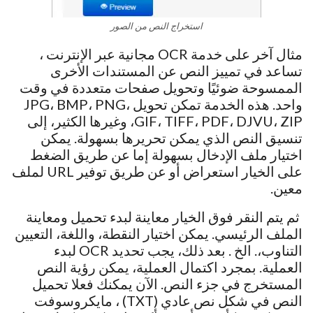
استخراج النص من الصور
مثال آخر على خدمة OCR مجانية عبر الإنترنت ،
تساعد في تمييز النص عن المستندات الأخرى
الممسوحة ضوئيًا وتحويل صفحات متعددة في وقت
واحد. هذه الخدمة تمكن تحويل JPG، BMP، PNG،
GIF، TIFF، PDF، DJVU، ZIP، وغيرها الكثير، إلى
تنسيق النص الذي يمكن تحريرها بسهولة. يمكن
اختيار ملف الإدخال بسهولة إما عن طريق الضغط
على الخيار استعراض أو عن طريق توفير URL لملف
معين.
ثم يتم النقر فوق الخيار معاينة لبدء تحميل ومعاينة
الملف الرئيسي. يمكن اختيار النقطة، واللغة، التعيين
التناوب،. الخ . بعد ذلك، يجب تحديد OCR لبدء
العملية. بمجرد اكتمال العملية، يمكن رؤية النص
المستخرج في جزء النص. الآن يمكنك فعلا تحميل
النص في شكل نص عادي (TXT) ، مايكروسوفت