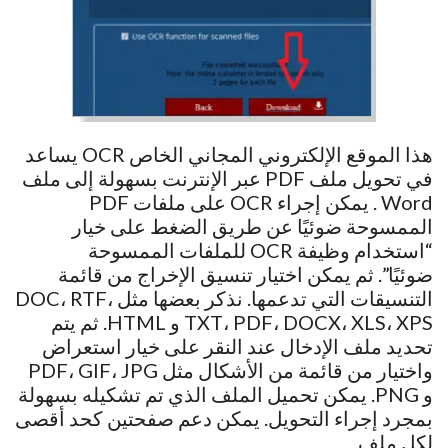
هذا الموقع الإلكتروني المجاني الخاص OCR يساعد
في تحويل ملف PDF عبر الإنترنت بسهولة إلى ملف
Word . يمكن إجراء OCR على ملفات PDF
الممسوحة ضوئيًا عن طريق الضغط على خيار
“استخدام وظيفة OCR للملفات الممسوحة
ضوئيًا”. ثم يمكن اختيار تنسيق الإخراج من قائمة
التنسيقات التي تدعمها. نذكر بعضها مثل DOC، RTF،
TXT، PDF، DOCX، XLS، XPS و HTML. ثم يتم
تحديد ملف الإدخال عند النقر على خيار استعراض
واختيار من قائمة من الأشكال مثل PDF، GIF، JPG
و PNG. يمكن تحميل الملف الذي تم تشكيله بسهولة
بمجرد إجراء التحويل. يمكن دعم صفحتين كحد أقصى
لكل ملف.