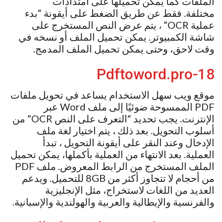
الملفات كما يمكن تحميلها على امتدادات
مختلفة. فقط عن طريق الضغط على أيقونة “بدء
عملية OCR” ، يتم عرض النص المستخرج على
شاشة الكمبيوتر. يمكن تحميل الملف أو نسخه في
وقت لاحق، وحتى يمكن تحميل الملف المدمج.
18-Pdftoword.pro
موقع ويب سهل الاستخدام يساعد في تحويل ملفات
PDF الممسوحة ضوئيًا إلى ملف Word عبر
الإنترنت. يجب تحديد “التعرف على النص OCR” من
أسلوب التحويل. بعد ذلك ، يتم اختيار لغة ملف
الإدخال وعند النقر على أيقونة التحويل ، تبدأ
العملية. بعد الانتهاء من العملية بأكملها، يمكن تحميل
الملف المستخرج من الرابط المعروض. ملف PDF
من أحجام لا تتجاوز أكثر من 8GB للتحميل. ويدعم
العديد من اللغات لاستخراج، مثل الإنجليزية
والفرنسية والإيطالية والعربية والهولندية والإسبانية.