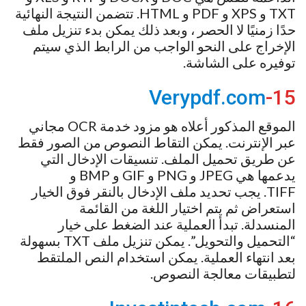
TXT و XPS و PDF و HTML. تتضمن النتيجة النهائية
حدًا زمنيًا لا الحصر ، وبعد ذلك يمكن بدء تنزيل ملف
الإخراج على النحو الواجب من الرابط الذي سيتم
توفيره على الشاشة.
Verypdf.com
15-
الموقع المذكور أعلاه هو مزود خدمة OCR مجاني
عبر الإنترنت. يمكن التقاط النصوص من الصور فقط
عن طريق تحميل الملف. تنسيقات الإدخال التي
يدعمها هي JPEG و PNG و GIF و BMP و
TIFF. يجب تحديد ملف الإدخال بالنقر فوق الخيار
استعراض ثم يتم اختيار اللغة من القائمة
المنسدلة. تبدأ العملية عند الضغط على خيار
“التحميل والتحويل”. يمكن تنزيل ملف TXT بسهولة
بعد انتهاء العملية. يمكن استخدام النص الملتقط
لتطبيقات معالجة النصوص.