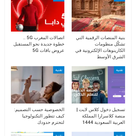
بنية المنصات الرقمية التي
اتصالات المغرب 5G ..
تشكّل منظومات
خطوة جديدة نحو المستقبل
الكازينوهات الإلكترونية في
عروض باقات 5G
الشرق الأوسط
تقنية
تقنية
تسجيل دخول كلاس لايت |
الخصوصية حسب التصميم:
منصة كلاسرارا المملكة
كيف تتطور التكنولوجيا
العربية السعودية 1444
لتحترم حدودك
تقنية
تقنية