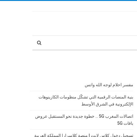
مفسر احلام لوجه الله واتس
بنية المنصات الرقمية التي تشكّل منظومات الكازينوهات
الإلكترونية في الشرق الأوسط
اتصالات المغرب 5G .. خطوة جديدة نحو المستقبل عروض
باقات 5G
تسجيل دخول كلاس لايت | منصة كلاسرارا المملكة العربية