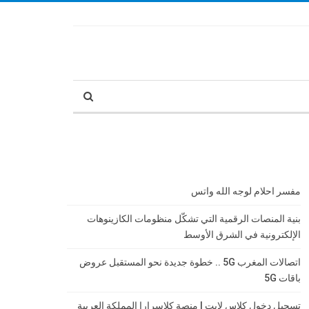
مفسر احلام لوجه الله واتس
بنية المنصات الرقمية التي تشكّل منظومات الكازينوهات
الإلكترونية في الشرق الأوسط
اتصالات المغرب 5G .. خطوة جديدة نحو المستقبل عروض
باقات 5G
تسجيل دخول كلاس لايت | منصة كلاسرارا المملكة العربية