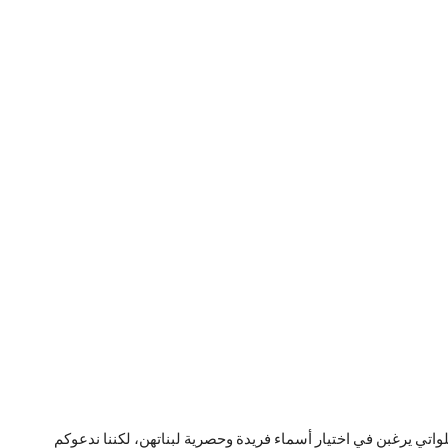
واتي يرغبن في اختيار أسماء فريدة وحصرية لبناتهن، لكننا ندعوكم