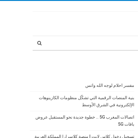
مفسر احلام لوجه الله واتس
بنية المنصات الرقمية التي تشكّل منظومات الكازينوهات
الإلكترونية في الشرق الأوسط
اتصالات المغرب 5G .. خطوة جديدة نحو المستقبل عروض
باقات 5G
تسجيل دخول كلاس لايت | منصة كلاسرارا المملكة العربية