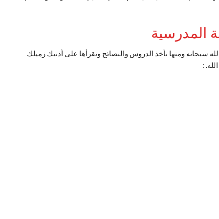
ة المدرسية
لله سبحانه ومنها نأخذ
الدروس والنصائح ونقرأها على أذنيك زميلك
لله.
: