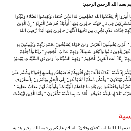
يم بسم الله الرحمن الرحيم:
مَا أُمِرُوا إِلَّا لِيَعْبُدُوا اللهَ مُخْلِصِينَ لَهُ الدِّينَ حُنَفَاءَ وَيُقِيمُوا الصَّلَاةَ وَيُؤْتُوا
ْمُشْرِكِينَ فِي نَارِ جَهَنَّمَ خَالِدِينَ فِيهَا ۚ أُولَٰئِكَ هُمْ شَرُّ الْبَرِيَّةِ * إِنَّ الَّذِينَ
ِّهِمْ جَنَّاتُ عَدْنٍ تَجْرِي مِن تَحْتِهَا الْأَنْهَارُ خَالِدِينَ فِيهَا أَبَدًا ۖ رَّضِيَ اللهُ
 * الَّذِينَ يَحْمِلُونَ الْعَرْشَ وَمَنْ حَوْلَهُ يُسَبِّحُونَ بِحَمْدِ رَبِّهِمْ وَيُؤْمِنُونَ بِهِ
فِرْ لِلَّذِينَ تَابُوا وَاتَّبَعُوا سَبِيلَكَ وَقِهِمْ عَذَابَ الْجَحِيمِ * رَبَّنَا وَأَدْخِلْهُمْ
ِهِمْ ۚ إِنَّكَ أَنتَ الْعَزِيزُ الْحَكِيمُ * وَقِهِمُ السَّيِّئَاتِ ۚ وَمَن تَقِ السَّيِّئَاتِ يَوْمَئِذٍ
مْ إِذْ كُنتُمْ أَعْدَاءً فَأَلَّفَ بَيْنَ قُلُوبِكُمْ فَأَصْبَحْتُم بِنِعْمَتِهِ إِخْوَانًا وَكُنتُمْ عَلَىٰ
لَعَلَّكُمْ تَهْتَدُونَ * وَلْتَكُن مِّنكُمْ أُمَّةٌ يَدْعُونَ إِلَى الْخَيْرِ وَيَأْمُرُونَ بِالْمَعْرُوفِ
 تَفَرَّقُوا وَاخْتَلَفُوا مِن بَعْدِ مَا جَاءَهُمُ الْبَيِّنَاتُ ۚ وَأُولَٰئِكَ لَهُمْ عَذَابٌ عَظِيمٌ *
فَرْتُم بَعْدَ إِيمَانِكُمْ فَذُوقُوا الْعَذَابَ بِمَا كُنتُمْ تَكْفُرُونَ * وَأَمَّا الَّذِينَ ابْيَضَّتْ
سية
يقدمها لنا الطالب “فلان وفلان”. السلام عليكم ورحمة الله.
وخير هداية