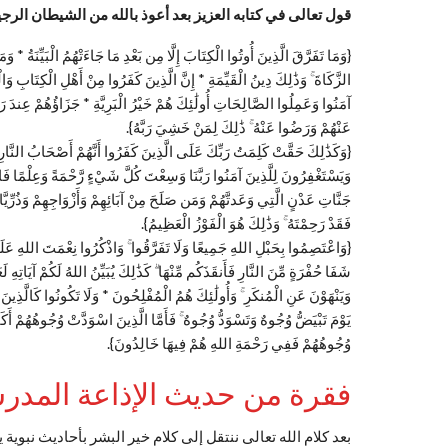
قول تعالى في كتابه العزيز بعد أعوذ بالله من الشيطان الرج
{وَمَا تَفَرَّقَ الَّذِينَ أُوتُوا الْكِتَابَ إِلَّا مِن بَعْدِ مَا جَاءَتْهُمُ الْبَيِّنَةُ * وَ
الزَّكَاةَ ۚ وَذَٰلِكَ دِينُ الْقَيِّمَةِ * إِنَّ الَّذِينَ كَفَرُوا مِنْ أَهْلِ الْكِتَابِ وَال
آمَنُوا وَعَمِلُوا الصَّالِحَاتِ أُولَٰئِكَ هُمْ خَيْرُ الْبَرِيَّةِ * جَزَاؤُهُمْ عِندَ رَب
عَنْهُمْ وَرَضُوا عَنْهُ ۚ ذَٰلِكَ لِمَنْ خَشِيَ رَبَّهُ}.
{وَكَذَٰلِكَ حَقَّتْ كَلِمَتُ رَبِّكَ عَلَى الَّذِينَ كَفَرُوا أَنَّهُمْ أَصْحَابُ النَّارِ
وَيَسْتَغْفِرُونَ لِلَّذِينَ آمَنُوا رَبَّنَا وَسِعْتَ كُلَّ شَيْءٍ رَّحْمَةً وَعِلْمًا فَاغْ
جَنَّاتِ عَدْنٍ الَّتِي وَعَدتَّهُمْ وَمَن صَلَحَ مِنْ آبَائِهِمْ وَأَزْوَاجِهِمْ وَذُرِّيَّات
فَقَدْ رَحِمْتَهُ ۚ وَذَٰلِكَ هُوَ الْفَوْزُ الْعَظِيمُ}.
{وَاعْتَصِمُوا بِحَبْلِ اللهِ جَمِيعًا وَلَا تَفَرَّقُوا ۚ وَاذْكُرُوا نِعْمَتَ اللهِ عَلَيْكُ
شَفَا حُفْرَةٍ مِّنَ النَّارِ فَأَنقَذَكُم مِّنْهَا ۗ كَذَٰلِكَ يُبَيِّنُ اللهُ لَكُمْ آيَاتِهِ 
وَيَنْهَوْنَ عَنِ الْمُنكَرِ ۚ وَأُولَٰئِكَ هُمُ الْمُفْلِحُونَ * وَلَا تَكُونُوا كَالَّذِينَ
يَوْمَ تَبْيَضُّ وُجُوهٌ وَتَسْوَدُّ وُجُوهٌ ۚ فَأَمَّا الَّذِينَ اسْوَدَّتْ وُجُوهُهُمْ أَكَ
وُجُوهُهُمْ فَفِي رَحْمَةِ اللهِ هُمْ فِيهَا خَالِدُونَ}.
فقرة من حديث الإذاعة المدر
بعد كلام الله تعالى ننتقل إلى كلام خير البشر بأحاديث نبوية 