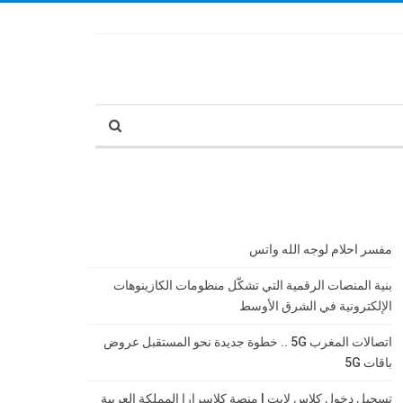
مفسر احلام لوجه الله واتس
بنية المنصات الرقمية التي تشكّل منظومات الكازينوهات
الإلكترونية في الشرق الأوسط
اتصالات المغرب 5G .. خطوة جديدة نحو المستقبل عروض
باقات 5G
تسجيل دخول كلاس لايت | منصة كلاسرارا المملكة العربية