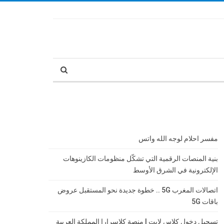
مفسر احلام لوجه الله واتس
بنية المنصات الرقمية التي تشكّل منظومات الكازينوهات
الإلكترونية في الشرق الأوسط
اتصالات المغرب 5G .. خطوة جديدة نحو المستقبل عروض
باقات 5G
تسجيل دخول كلاس لايت | منصة كلاسرارا المملكة العربية