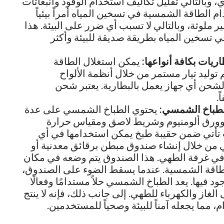
ي، وبالتالي تقليل تكاليف استخدام الوقود وانبعاثات
ام الطاقة الشمسية في تسخين المياه أمراً بيئياً
 ملوثة، وبالتالي لا تسبب أي ضرر على البيئة. هذا
 في تسخين المياه بطريقة صديقة للبيئة وأكثر
يات بكافة أنواعها:
يمكن استغلال الطاقة
وليد تيار مستمر من خلال أنظمة الألواح
 لشحن أي جهاز يعمل بالبطارية. يعتبر شحن
.
لطباخ الشمسي:
يحتوي الطباخ الشمسي على عدة
وورق ألومنيوم وشريط لاصق ومقياس حرارة
 تأتي ضمن حقيبة طبخ يمكن استخدامها في أي
 من خلال إنشاء صندوق مبطن برقائق معدنية أو
في غرفة الطهي. هذا الصندوق يتم وضعه في مكان
اقة الشمسية. عندما يسقط الضوء على الصندوق،
د فيها. يعد الطباخ الشمسي حلاً مستدامًا وفعالًا
لغاز والكهرباء للطهي. إلى جانب ذلك، فإنه لا ينتج
م، مما يجعله آمناً للبيئة وصحياً للمستخدمين.