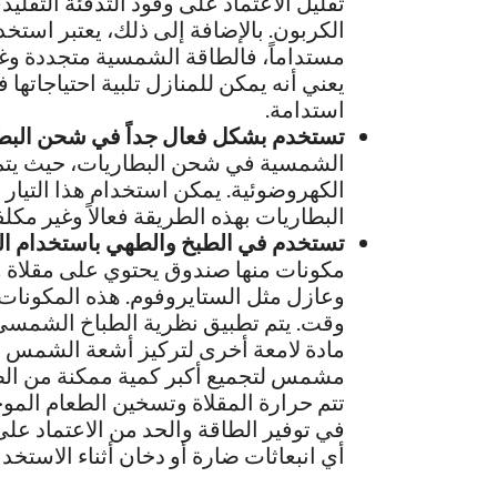
تقليل الاعتماد على وقود التدفئة التقليد
الكربون. بالإضافة إلى ذلك، يعتبر استخد
مستداماً، فالطاقة الشمسية متجددة وغير
يعني أنه يمكن للمنازل تلبية احتياجاتها
استدامة.
تستخدم بشكل فعال جداً في شحن البطار
الشمسية في شحن البطاريات، حيث يتم ت
الكهروضوئية. يمكن استخدام هذا التيار
البطاريات بهذه الطريقة فعالاً وغير مكلفاً
تستخدم في الطبخ والطهي باستخدام ا
مكونات منها صندوق يحتوي على مقلاة 
وعازل مثل الستايروفوم. هذه المكونات
وقت. يتم تطبيق نظرية الطباخ الشمسي
مادة لامعة أخرى لتركيز أشعة الشمس 
مشمس لتجميع أكبر كمية ممكنة من الط
تتم حرارة المقلاة وتسخين الطعام الموجو
في توفير الطاقة والحد من الاعتماد على ا
أي انبعاثات ضارة أو دخان أثناء الاستخدا