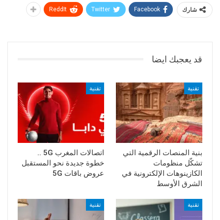
شارك
Facebook
Twitter
ReddIt
قد يعجبك ايضا
تقنية
تقنية
بنية المنصات الرقمية التي
اتصالات المغرب 5G ..
تشكّل منظومات
خطوة جديدة نحو المستقبل
الكازينوهات الإلكترونية في
عروض باقات 5G
الشرق الأوسط
تقنية
تقنية