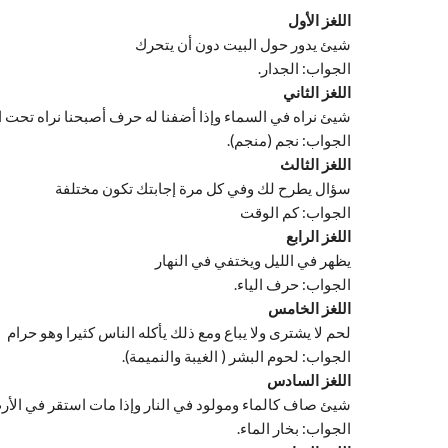
اللغز الأول
شيئ يدور حول البيت دون أن يتحرك
الجواب: الجدار.
اللغز الثاني
شيئ نراه في السماء وإذا أضفنا له حرف أصبحنا نراه تحت 
الجواب: نجم (منجم).
اللغز الثالث
سؤال يطرح لك وفي كل مرة إجابتك تكون مختلفة
الجواب: كم الوقت
اللغز الرابع
يظهر في الليل ويختفي في النهار
الجواب: حرف الياء.
اللغز الخامس
لحم لا يشترى ولا يباع ومع ذلك يأكله الناس كثيرا وهو حرام
الجواب: لحوم البشر ( الغيبة والنميمة).
اللغز السادس
شيئ صاف كالماء ومولود في النار وإذا مات استقر في الأ
الجواب: بخار الماء.