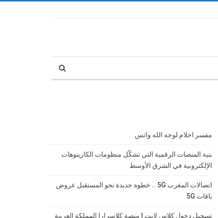
مفسر احلام لوجه الله واتس
بنية المنصات الرقمية التي تشكّل منظومات الكازينوهات
الإلكترونية في الشرق الأوسط
اتصالات المغرب 5G .. خطوة جديدة نحو المستقبل عروض
باقات 5G
تسجيل دخول كلاس لايت | منصة كلاسرارا المملكة العربية