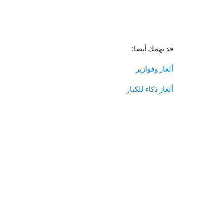
قد يهمك أيضا:
ألغاز وفوازير
ألغاز ذكاء للكبار