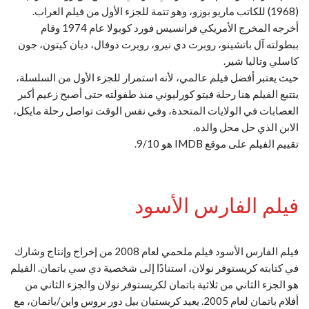
(1968) للكاتب ماريو بوزو، وهو تتمة للجزء الأول من فيلم العراب.
أخرجه المخرج الأمريكي فرانسيس فورد كوبولا عام 1974 وقام
ببطولته آل باتشينو، روبرت دي نيرو، روبرت دوفال، ديان كيتون، جون
كاسلي وتاليا شير.
حيث يعتبر أفضل فيلم عالمي، لأنه استمرار للجزء الأول من السلسلة،
يتتبع الفيلم هنا رحلة فيتو كورليوني منذ طفولته حتى أصبح زعيم أكبر
العصابات في الولايات المتحدة، وفي نفس الوقت تواصل رحلة مايكل،
الابن الذي حل محل والده.
تقييم الفيلم على موقع IMDB هو 9/10.
فيلم الفارس الأسود
فيلم الفارس الأسود فيلم ملحمي لعام 2008 من إخراج وإنتاج وشارك
في كتابته كريستوفر نولان، استنادًا إلى شخصية دي سي باتمان. الفيلم
هو الجزء الثاني من ثلاثية باتمان لكريستوفر نولان والجزء الثاني من
أفلام باتمان لعام 2005. يعيد كريستيان بيل دور بروس واين/باتمان، مع