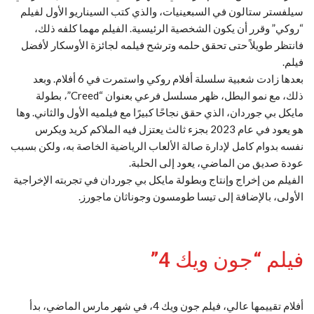
سيلفستر ستالون في السبعينيات، والذي كتب السيناريو الأول لفيلم
“روكي” وقرر أن يكون الشخصية الرئيسية. الفيلم مهما كلفه ذلك،
فانتظر طويلاً حتى تحقق حلمه وترشح فيلمه لجائزة الأوسكار لأفضل
فيلم.
بعدها زادت شعبية سلسلة أفلام روكي واستمرت في 6 أفلام. وبعد
ذلك، مع نمو البطل، ظهر مسلسل فرعي بعنوان “Creed”، بطولة
مايكل بي جوردان، الذي حقق نجاحًا كبيرًا مع فيلميه الأول والثاني. وها
هو يعود في عام 2023 بجزء ثالث يعتزل فيه الملاكم كريد ويكرس
نفسه بدوام كامل لإدارة صالة الألعاب الرياضية الخاصة به، ولكن بسبب
عودة صديق من الماضي، يعود إلى الحلبة.
الفيلم من إخراج وإنتاج وبطولة مايكل بي جوردان في تجربته الإخراجية
الأولى، بالإضافة إلى تيسا طومسون وجوناثان ماجورز.
فيلم “جون ويك 4”
أفلام تقييمها عالي، فيلم جون ويك 4، في شهر مارس الماضي، بدأ