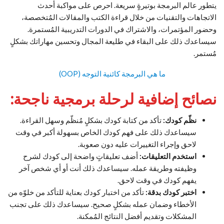
يتطور عالم البرمجة بوتيرةٍ سريعة. احرص على مواكبة أحدث
الاتجاهات والتقنيات من خلال قراءة الكتب والمقالات المُتخصصة،
وحضور المؤتمرات، والاشتراك في الدورات التدريبية المُستمرة.
سيساعدك ذلك على البقاء في طليعة المجال وتحسين مهاراتك بشكلٍ
مُستمر.
ما هي البرمجة كائنية التوجه (OOP)
نصائح إضافية لرحلة برمجية ناجحة:
نظّم كودك:
تأكد من كتابة كودك بشكلٍ مُنظّم وسهل القراءة.
سيساعدك ذلك على فهم كودك الخاص بسهولة أكبر في وقت
لاحق وإجراء التغييرات عليه دون صعوبة.
استخدم التعليقات:
أضف تعليقاتٍ واضحة إلى كودك لشرح
وظيفته وطريقة عمله. سيساعدك ذلك أنت أو أي شخص آخر
يفهم كودك في وقت لاحق.
اختبر كودك بدقة:
تأكد من اختبار كودك بعناية للتأكد من خلوّه من
الأخطاء وضمان عمله بشكلٍ صحيح. سيساعدك ذلك على تجنب
المشكلات وتقديم أفضل النتائج المُمكنة.