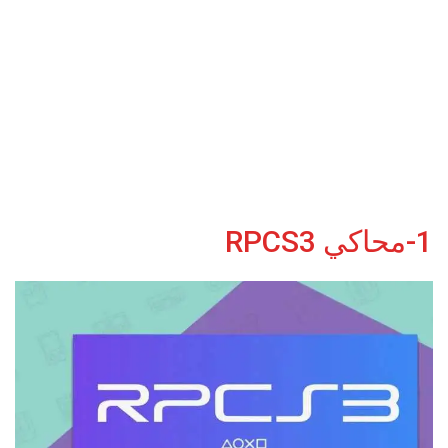
1-محاكي RPCS3