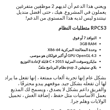
ويعني هذا الدعم أن لديهم 2 موظفين متفرغين
يعملون في المشروع. هيك ، حتى أفضل منديل
نينتندو ليس لديه هذا المستوى من الدعم!
RPCS3 متطلبات النظام
النوافذ 7 أو فوق
3GB RAM
وحدة المعالجة المركزية X86-64
GPU OpenGL 4.3 أو أكبر فولكان هو موصى.
مايكروسوفت المرئية C + 2015 قابلة لإعادة التوزيع
بلاي ستيشن 3. pup نظام البرنامج ملفّ
بشكل عام إنها تجربة ألعاب ممتعة ، إنها تفعل ما يراد
لها أن تفعله بشكل جيد. موقعهم يبدو محترفًا ،
والفريق داعم بشكل لا يصدق ، ويسمح لك المذيع
بعمل الأساسيات مثل حفظ ، إضافة الغش ، تحميل
الولايات وهلم جرا.