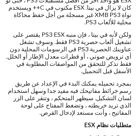
ESX هو واحد آخر من أفضل مستقبلات PS3 ، حتى لو
كان لا يزال في بيتا. ESX مكتوب في C++ ويستخدم
نواة XMB PS3 غير مسجلة من أجل حفظ محاكاة
محلية للألعاب PS3.
ولكن لأنه في بيتا ، فإن منبه PS3 ESX يقتصر على
تشغيل ألعاب حصرية PS3 فقط. وسوف تشغل
عناوينك الحصرية PS3 في الرسومات المحلية دون
أي ترويض صوتي ، أو قطرات معدل الإطار أو الخلل.
فقط تذكر للتحقق من المواصفات المطلوبة في
الأسفل قبل التحميل.
بمجرد تحميله يمكنك البدء في الإعداد عن طريق
رسم خرائط مفاتيحك فيه مفيد جدا وسهل استخدام
لسان التشكيل. سيظهر المتحكم ، وتنقر على الزر
الذي تريد خريطته ، وتضغط المفتاح على لوحة
المفاتيح ، وأنت مستعد لإدخال القرص.
متطلبات نظام ESX