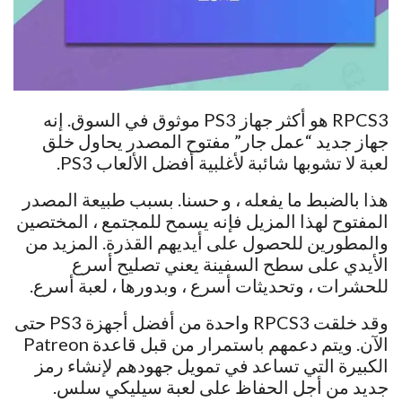
RPCS3 هو أكثر جهاز PS3 موثوق في السوق. إنه
جهاز جديد “عمل جار” مفتوح المصدر يحاول خلق
لعبة لا تشوبها شائبة لأغلبية أفضل الألعاب PS3.
هذا بالضبط ما يفعله ، و حسنا. بسبب طبيعة المصدر
المفتوح لهذا المزيل فإنه يسمح للمجتمع ، المختصين
والمطورين للحصول على أيديهم القذرة. المزيد من
الأيدي على سطح السفينة يعني تصليح أسرع
للحشرات ، وتحديثات أسرع ، وبدورها ، لعبة أسرع.
وقد خلقت RPCS3 واحدة من أفضل أجهزة PS3 حتى
الآن. ويتم دعمهم باستمرار من قبل قاعدة Patreon
الكبيرة التي تساعد في تمويل جهودهم لإنشاء رمز
جديد من أجل الحفاظ على لعبة سيليكي سلس.