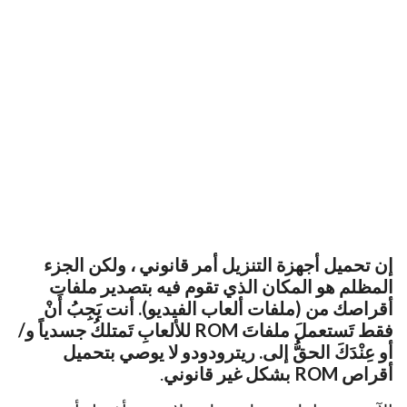
إن تحميل أجهزة التنزيل أمر قانوني ، ولكن الجزء
المظلم هو المكان الذي تقوم فيه بتصدير ملفات
أقراصك من (ملفات ألعاب الفيديو). أنت يَجِبُ أَنْ
فقط تَستعملَ ملفاتَ ROM للألعابِ تَمتلكُ جسدياً و/
أو عِنْدَكَ الحقُّ إلى. ريترودودو لا يوصي بتحميل
أقراص ROM بشكل غير قانوني
.