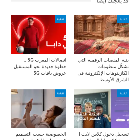
قد يعجبك ايضا
تقنية
تقنية
بنية المنصات الرقمية التي
اتصالات المغرب 5G ..
تشكّل منظومات
خطوة جديدة نحو المستقبل
الكازينوهات الإلكترونية في
عروض باقات 5G
الشرق الأوسط
تقنية
تقنية
تسجيل دخول كلاس لايت |
الخصوصية حسب التصميم: