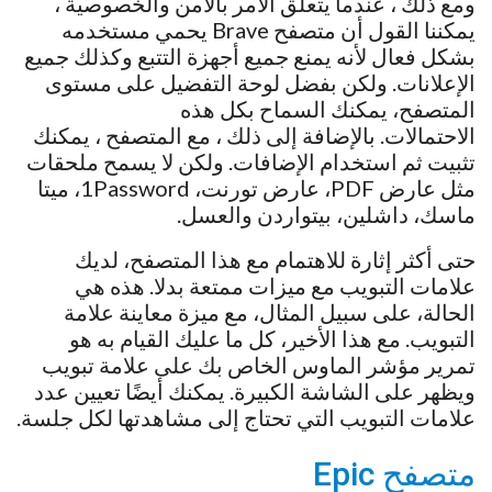
ومع ذلك ، عندما يتعلق الأمر بالأمن والخصوصية ،
يمكننا القول أن متصفح Brave يحمي مستخدمه
بشكل فعال لأنه يمنع جميع أجهزة التتبع وكذلك جميع
الإعلانات. ولكن بفضل لوحة التفضيل على مستوى
المتصفح، يمكنك السماح بكل هذه
الاحتمالات. بالإضافة إلى ذلك ، مع المتصفح ، يمكنك
تثبيت ثم استخدام الإضافات. ولكن لا يسمح ملحقات
مثل عارض PDF، عارض تورنت، 1Password، ميتا
ماسك، داشلين، بيتواردن والعسل.
حتى أكثر إثارة للاهتمام مع هذا المتصفح، لديك
علامات التبويب مع ميزات ممتعة بدلا. هذه هي
الحالة، على سبيل المثال، مع ميزة معاينة علامة
التبويب. مع هذا الأخير، كل ما عليك القيام به هو
تمرير مؤشر الماوس الخاص بك على علامة تبويب
ويظهر على الشاشة الكبيرة. يمكنك أيضًا تعيين عدد
علامات التبويب التي تحتاج إلى مشاهدتها لكل جلسة.
متصفح Epic