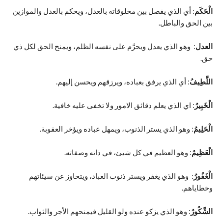
الْحَكَم
: أي الذي يفصل بين مخلوقاته بالعدل، ويحكم بالعدل والموازين
بين الحق والباطل.
العدل
: وهو الذي يعدل ويحرَّم على نفسه الظلم، ويمنح الحق لكل ذي
حق.
اللَّطِيفُ
: أي الذي يرفق بعباده، ويرزقهم ويحسن إليهم.
الْخَبِيرُ
: اي الذي يعلم دقائق الامور ولا تخفى عليه خافية.
الْحَلِيمُ
: وهو الذي يستر الذنوب، ويمهل عباده ويؤخر العقوبة.
الْعَظِيمُ
: وهو العظيم في كل شيئ، في ذاته وصفاته.
الْغَفُورُ
: وهو الذي يغفر ويستر ذنوب العباد، ويتحاوز عن سيئاتهم
وخطاياهم.
الشَّكُورُ
: وهو الذي يزكو عنده ولو القليل فيمنحهم الأجر والثواب.