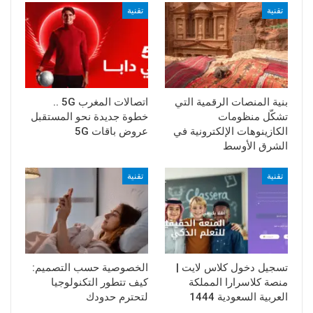
تقنية
تقنية
بنية المنصات الرقمية التي
اتصالات المغرب 5G ..
تشكّل منظومات
خطوة جديدة نحو المستقبل
الكازينوهات الإلكترونية في
عروض باقات 5G
الشرق الأوسط
تقنية
تقنية
تسجيل دخول كلاس لايت |
الخصوصية حسب التصميم:
منصة كلاسرارا المملكة
كيف تتطور التكنولوجيا
العربية السعودية 1444
لتحترم حدودك