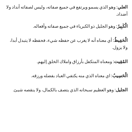
العلي
: وهو الذي يسمو ويرتفع في جميع صفاته، وليس لصفاته أنداد ولا
أضداد.
الْكَبِيرُ
: وهو الجليل ذو الكبرياء في جميع صفاته وأفعاله.
الْحَفِيظُ
: أي معناه أنه لا يغرب عن حفظه شيء، فحفظه لا يتبدل أبدا،
ولا يزول.
المُقِيت
: ومعناه المتكفل بأرزاق واملاك الخلق إليهم.
الْحَسِيبُ
: اي معناه الذي منه يكتفي العباد بفضله ورزقه.
الجليل
: وهو العظيم سبحانه الذي يتصف بالكمال، ولا ينقصه شيئ.