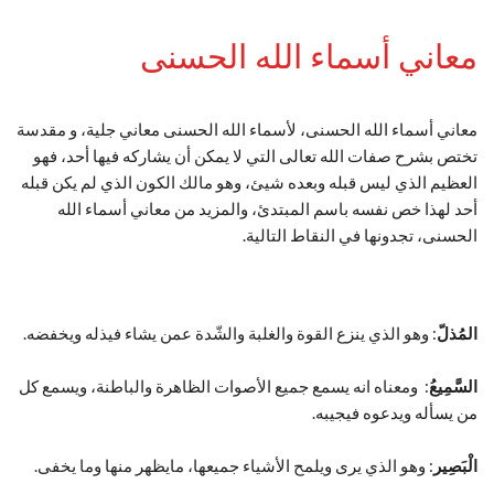
معاني أسماء الله الحسنى
معاني أسماء الله الحسنى، لأسماء الله الحسنى معاني جلية، و مقدسة
تختص بشرح صفات الله تعالى التي لا يمكن أن يشاركه فيها أحد، فهو
العظيم الذي ليس قبله وبعده شيئ، وهو مالك الكون الذي لم يكن قبله
أحد لهذا خص نفسه باسم المبتدئ، والمزيد من معاني أسماء الله
الحسنى، تجدونها في النقاط التالية.
المُذلّ
: وهو الذي ينزع القوة والغلبة والشّدة عمن يشاء فيذله ويخفضه.
السَّمِيعُ
: ومعناه انه يسمع جميع الأصوات الظاهرة والباطنة، ويسمع كل
من يسأله ويدعوه فيجيبه.
الْبَصِير
: وهو الذي يرى ويلمح الأشياء جميعها، مايظهر منها وما يخفى.