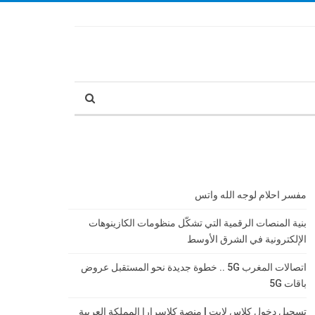
مفسر احلام لوجه الله واتس
بنية المنصات الرقمية التي تشكّل منظومات الكازينوهات
الإلكترونية في الشرق الأوسط
اتصالات المغرب 5G .. خطوة جديدة نحو المستقبل عروض
باقات 5G
تسجيل دخول كلاس لايت | منصة كلاسرارا المملكة العربية