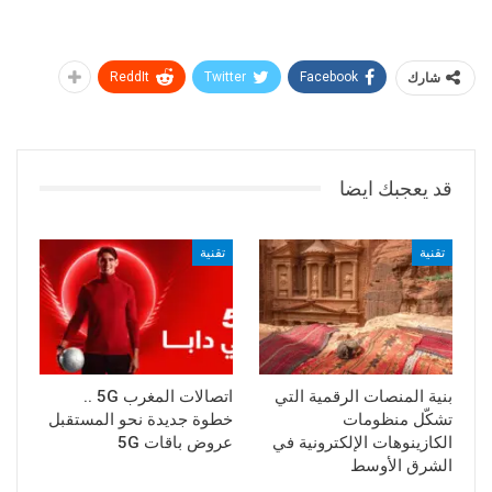
شارك
Facebook
Twitter
ReddIt
قد يعجبك ايضا
تقنية
تقنية
بنية المنصات الرقمية التي
اتصالات المغرب 5G ..
تشكّل منظومات
خطوة جديدة نحو المستقبل
الكازينوهات الإلكترونية في
عروض باقات 5G
الشرق الأوسط