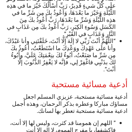
علَى كُلِّ شيءٍ قَدِيرٌ، رَبِّ أَسْأَلُكَ خَيْرَ ما في هذِه
اللَّيْلَةِ وَخَيْرَ ما بَعْدَهَا، وَأَعُوذُ بكَ مِن شَرِّ ما في
هذِه اللَّيْلَةِ وَشَرِّ ما بَعْدَهَا، رَبِّ أَعُوذُ بكَ مِنَ
الكَسَلِ وَسُوءِ الكِبَرِ، رَبِّ أَعُوذُ بكَ مِن عَذَابٍ في
النَّارِ وَعَذَابٍ في القَبْرِ”.
“اللَّهُمَّ أنْتَ رَبِّي لا إلَهَ إلَّا أنْتَ، خَلَقْتَنِي وأنا عَبْدُكَ،
وأنا علَى عَهْدِكَ ووَعْدِكَ ما اسْتَطَعْتُ، أعُوذُ بكَ
مِن شَرِّ ما صَنَعْتُ، أبُوءُ لكَ بنِعْمَتِكَ عَلَيَّ، وأَبُوءُ
لكَ بذَنْبِي فاغْفِرْ لِي، فإنَّه لا يَغْفِرُ الذُّنُوبَ إلَّا
أنْتَ”.
أدعية مسائية مستحبة
أدعية مسائية مستحبة، عزيزي المسلم اجعل
مساؤك مباركا وعطره بذكر الرحمان، وهذه أجمل
ادعية مسائية مستحبة تعطر بها لسانك.
” اللهم إن همومنا قد كثرت، وليس لها إلا أنت،
فاكشفها، يا مفرج الهموم، لا إله إلا أنت