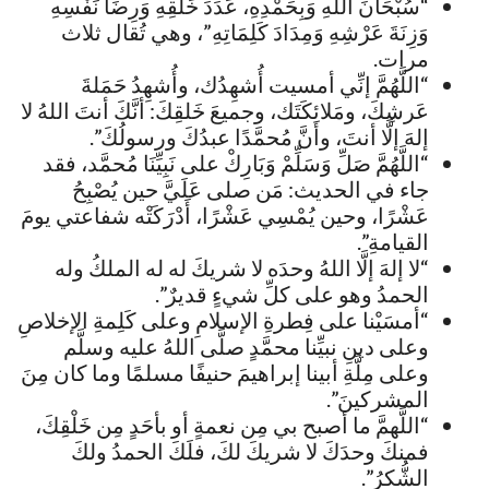
“سُبْحَانَ اللهِ وَبِحَمْدِهِ، عَدَدَ خَلْقِهِ وَرِضَا نَفْسِهِ
وَزِنَةَ عَرْشِهِ وَمِدَادَ كَلِمَاتِهِ”، وهي تُقال ثلاث
مرات.
“اللَّهُمَّ إنِّي أمسيت أُشهِدُك، وأُشهِدُ حَمَلةَ
عَرشِكَ، ومَلائِكَتَك، وجميعَ خَلقِكَ: أنَّكَ أنتَ اللهُ لا
إلهَ إلَّا أنتَ، وأنَّ مُحمَّدًا عبدُكَ ورسولُكَ”.
“اللَّهُمَّ صَلِّ وَسَلِّمْ وَبَارِكْ على نَبِيِّنَا مُحمَّد، فقد
جاء في الحديث: مَن صلى عَلَيَّ حين يُصْبِحُ
عَشْرًا، وحين يُمْسِي عَشْرًا، أَدْرَكَتْه شفاعتي يومَ
القيامةِ”.
“لا إلهَ إلَّا اللهُ وحدَه لا شريكَ له له الملكُ وله
الحمدُ وهو على كلِّ شيءٍ قديرٌ”.
“أمسَيْنا على فِطرةِ الإسلامِ وعلى كَلِمةِ الإخلاصِ
وعلى دينِ نبيِّنا محمَّدٍ صلَّى اللهُ عليه وسلَّم
وعلى مِلَّةِ أبينا إبراهيمَ حنيفًا مسلمًا وما كان مِنَ
المشركينَ”.
“اللَّهمَّ ما أصبح بي مِن نعمةٍ أو بأحَدٍ مِن خَلْقِكَ،
فمنكَ وحدَكَ لا شريكَ لكَ، فلَكَ الحمدُ ولكَ
الشُّكرُ”.