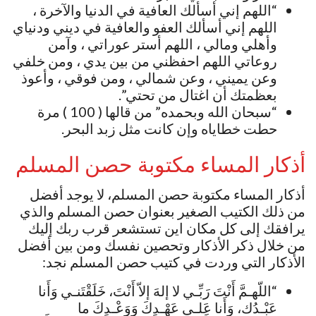
“اللهم إني أسألك العافية في الدنيا والآخرة ،
اللهم إني أسألك العفو والعافية في ديني ودنياي
وأهلي ومالي ، اللهم أستر عوراتي ، وآمن
روعاتي اللهم احفظني من بين يدي ، ومن خلفي
وعن يميني ، وعن شمالي ، ومن فوقي ، وأعوذ
بعظمتك أن اغتال من تحتي”.
“سبحان الله وبحمده” من قالها ( 100 ) مرة
حطت خطاياه وإن كانت مثل زبد البحر.
أذكار المساء مكتوبة حصن المسلم
أذكار المساء مكتوبة حصن المسلم، لا يوجد أفضل
من ذلك الكتيب الصغير بعنوان حصن المسلم والذي
يرافقك إلى كل مكان اين تستشعر قرب ربك إليك
من خلال ذكر الأذكار وتحصين نفسك ومن بين أفضل
الأذكار التي وردت في كتيب حصن المسلم نجد:
“اللّهـمَّ أَنْتَ رَبِّـي لا إلهَ إلاّ أَنْتَ، خَلَقْتَنـي وَأَنا
عَبْـدُك، وَأَنا عَلـى عَهْـدِكَ وَوَعْـدِكَ ما