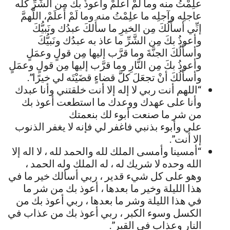
علِمْتُ منه وما لَمْ أعلَمْ وأعوذُ بكَ مِن الشَّرِّ كلِّه
عاجلِه وآجلِه ما علِمْتُ منه وما لَمْ أعلَمْ، اللَّهمَّ
إنِّي أسأَلُكَ مِن الخيرِ ما سأَلكَ عبدُك ونَبيُّكَ
وأعوذُ بكَ مِن الشَّرِّ ما عاذ به عبدُك ونَبيُّكَ
وأسأَلُكَ الجنَّةَ وما قرَّب إليها مِن قولٍ وعمَلٍ
وأعوذُ بكَ مِن النَّارِ وما قرَّب إليها مِن قولٍ وعمَلٍ
وأسأَلُكَ أنْ تجعَلَ كلَّ قضاءٍ قضَيْتَه لي خيرًا”.
“اللهم أنت ربي لا إله إلا أنت خلقتني وأنا عبدك
وأنا على عهدك ووعدك ما استطعت أعوذ بك
من شر ما صنعت أبوء لك بنعمتك
علي وأبوء بذنبي فاغفر لي فإنه لا يغفر الذنوب
إلا أنت”.
“أمسينا وأمسى الملك لله والحمد لله ، لا اله إلا
الله وحده لا شريك له ، له الملك وله الحمد ،
وهو على كل شيء قدير ، ربي أسألك خير ما في
هذا الليلة وخير ما بعدها ، أعوذ بك من شر ما
في هذا الليلة وشر ما بعدها ، ربي أعوذ بك من
الكسل وسوء الكبر ، ربي أعوذ بك من عذاب في
النار وعذاب في القبر”.