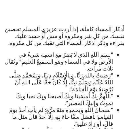
أذكار المساء كاملة، إذا أردت عزيزي المسلم تحصين
نفسك من كل شر ومكروه أو مس أو حسد عليك
بقراءة وذكر أذكار المساء التي تقيك من كل مكروه.
“بسمِ اللهِ الذي لا يَضرُ مع اسمِه شيءٌ في
الأرضِ ولا في السماءِ وهو السميعُ العليمِ” وتُقال
ثلاث مرات.
“رَضِيتُ بِاللهِ رَبًّا، وَبِالْإِسْلَامِ دِينًا، وَبِمُحَمَّدٍ صَلَّى
اللهُ عَلَيْهِ وَسَلَّمَ نَبِيًّا، إِلَّا كَانَ حَقًّا عَلَى اللهِ أَنْ
يُرْضِيَهُ يَوْمَ الْقِيَامَةِ”.
“اللَّهمَّ بِكَ أمسَينا وبِكَ أصبَحنا وبِكَ نحيا وبِكَ
نموتُ وإليكَ المصير”.
“سبحانَ اللَّهِ وبحمدِهِ مئةَ مرَّةٍ: لم يأتِ أحدٌ يومَ
القيامةِ بأفضلَ ممَّا جاءَ بِهِ، إلَّا أحدٌ قالَ مثلَ ما
قالَ، أو زادَ علَيهِ”.