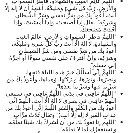
“اللَّهمَّ عالِمَ الغَيبِ والشَّهادةِ، فاطرَ السَّمواتِ
والأرضِ، رَبَّ كلِّ شيءٍ ومَليكَهُ، أشهدُ أن لا إلَهَ إلَّا
أنتَ، أعوذُ بِكَ مِن شرِّ نفسي وشرِّ الشَّيطانِ
وشِركِهِ”. يقال إذا أصبَحتَ، وإذا أمسَيتَ، وإذا
أخَذتَ مَضجعَكَ.
“اللهمَّ فاطرَ السمواتِ والأرضِ، عالمَ الغيبِ
والشهادةِ، لا إلهَ إلَّا أنتَ ربَّ كلِّ شيءٍ ومَليكَه،
أعوذُ بك من شرِّ نفسي ومن شرِّ الشيطانِ
وشرَكِه، وأنْ أقترفَ على نفسي سوءًا أو أجرَّهُ
إلى مسلمٍ”.
“اللَّهمَّ إنِّي أسألُكَ خيرَ هذه الليلة فتحَها،
ونصرَها، ونورَها، وبرَكتَها، وَهداها، وأعوذُ بِكَ من
شرِّ ما فيها وشرِّ ما بعدَها”.
” اللَّهمَّ عافِني في بدَني اللَّهمَّ عافِني في سمعي
اللَّهمَّ عافِني في بصري لا إلهَ إلَّا أنت، اللَّهمَّ إنِّي
أعوذُ بِكَ منَ الكُفْرِ والفقرِ اللَّهمَّ إنِّي أعوذُ بكَ من
عذابِ القبرِ لا إلهَ إلَّا أنت)” وتقال ثَلاثَ مرَّاتٍ.
“اللهم إنا نعوذُ بك من أن نُشرِكَ بك شيئًا نعلَمُه،
و نستغفرُك لما لا نعلمُه”.