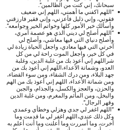
سبحانك، إني كنت من الظالمين”.
“اللهم اكفني ما أهمني، اللهم إني ضعيف
فقوني، وإني ذليل فأعزني، وإني فقير فارزقني
وأسألك خير الأمور كلها وخواتم الخير وجوامعه”.
“اللهم أصلح لي ديني الذي هو عصمة أمري،
وأصلح دنياي التي فيها معاشي، وأصلح لي
آخرتي التي فيها معادي، واجعل الحياة زيادة لي
في كل خير، واجعل الموت راحة لي من كل
شراللهم إني أعوذ بك من غلبة الدين، وغلبة
العدو، وشماتة الأعداء،اللهم إني أعوذ بك من
جهد البلاء، ومن درك الشقاء، ومن سوء القضاء،
ومن شماتة الأعداء، اللهم إني أعوذ بك من الهم
والحزن، والعجز والكسل، والجذام، والجبن
والبخل، ومن المأثم والمغرم، ومن غلبة الدين
وقهر الرجال”.
“اللهم اغفر لي جدي وهزلي وخطأي وعمدي
وكل ذلك عندي،اللهم اغفر لي ما قدمت وما
أخرت، وما أسررت وما أعلنت وما أنت أعلم به
مني، أنت المقدم وأنت المؤخر وأنت على كل