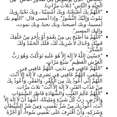
الْجِنَّةِ وَ النَّاسِ” (ثلاثَ مرَّاتٍ).
“اللَّهُمَّ بِكَ أَصْبَحْنَا، وَبِكَ أَمْسَيْنَا ، وَبِكَ نَحْيَا، وَبِكَ
نَمُوتُ وَإِلَيْكَ النُّشُورُ”. وإذا أمسى قال: “اللَّهم بك
أمسينا، وبك أصبحنا، وبك نحيا، وبك نموت،
وإليك المصير”.
“اللَّهُمَّ مَا أَصْبَحَ بِي مِنْ نِعْمَةٍ أَوْ بِأَحَدٍ مِنْ خَلْقِكَ
فَمِنْكَ وَحْدَكَ لاَ شَرِيكَ لَكَ، فَلَكَ الْحَمْدُ وَلَكَ
الشُّكْرُ”.
“حَسْبِيَ اللَّهُ لاَ إِلَهَ إِلاَّ هُوَ عَلَيهِ تَوَكَّلتُ وَهُوَ رَبُّ
الْعَرْشِ الْعَظِيمِ” سَبْعَ مَرّاتٍ.
“اللَّهُمَّ عَافِنِي فِي بَدَنِي، اللَّهُمَّ عَافِنِي فِي
سَمْعِي، اللَّهُمَّ عَافِنِي فِي بَصَرِي، لاَ إِلَهَ إِلاَّ أَنْتَ،
اللَّهُمَّ إِنِّي أَعُوذُ بِكَ مِنَ الْكُفْرِ، وَالفَقْرِ، وَأَعُوذُ بِكَ
مِنْ عَذَابِ القَبْرِ، لاَ إِلَهَ إِلاَّ أَنْتَ” ثلاثَ مرَّات.
“اللَّهُمَّ عَالِمَ الغَيْبِ وَالشَّهَادَةِ فَاطِرَ السَّمَوَاتِ
وَالْأَرْضِ، رَبَّ كُلِّ شَيْءٍ وَمَلِيكَهُ، أَشْهَدُ أَنْ لاَ إِلَهَ إِلاَّ
أَنْتَ، أَعُوذُ بِكَ مِنْ شَرِّ نَفْسِي، وَمِنْ شَرِّ الشَّيْطانِ
وَشَرَكِهِ، وَأَنْ أَقْتَرِفَ عَلَى نَفْسِي سُوءاً، أَوْ أَجُرَّهُ