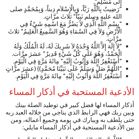
إِلَى مُسْلِمٍ”.
“رَضِيتُ بِاللَّهِ رَبَّاً، وَبِالْإِسْلاَمِ دِيناً، وَبِمُحَمَّدٍ صلى
الله عليه وسلم نَبِيّاً” ثلاثَ مرَّاتٍ.
“بِسْمِ اللَّهِ الَّذِي لاَ يَضُرُّ مَعَ اسْمِهِ شَيْءٌ فِي
الْأَرْضِ وَلاَ فِي السّمَاءِ وَهُوَ السَّمِيعُ الْعَلِيمُ” ثلاثَ
مرَّاتٍ.
“لاَ إِلَهَ إِلاَّ اللَّهُ وَحْدَهُ لاَ شَرِيكَ لَهُ، لَهُ الْمُلْكُ وَلَهُ
الْحَمْدُ، وَهُوَ عَلَى كُلِّ شَيْءٍ قَدِيرٌ” عشرَ مرَّات.
“أَسْتَغْفِرُ اللَّهَ وَأَتُوبُ إِلَيْهِ” مِائَةَ مَرَّةٍ فِي الْيَوْمِ.
“اللَّهُمَّ صَلِّ وَسَلِّمْ عَلَى نَبَيِّنَا مُحَمَّدٍ)) (عشرَ مرَّاتٍ
أَسْتَغْفِرُ اللَّهَ وَأَتُوبُ إِلَيْهِ” مِائَةَ مَرَّةٍ فِي الْيَوْمِ.
الأدعية المستحبة في أذكار المساء
أذكار المساء لها فضل كبير في توطيد الصلة بينك
وبين ربك فهي الرابط الذي يناجي من خلاله العبد ربه
حتى يلطف به ويبارك في يومه وجميع أعماله، ومن
بين الأدعية المستحبة في أذكار المساء مايلي: