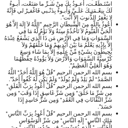
اسْتَـطَعْـت، أَعـوذُ بِكَ مِنْ شَـرِّ ما صَنَعْت، أَبـوءُ
لَكَ بِنِعْـمَتِـكَ عَلَـيَّ وَأَبـوءُ بِذَنْـبي فَاغْفـِرْ لي فَإِنَّهُ
لا يَغْفِرُ الذُّنوبَ إِلاّ أَنْت”.
أَعُوذُ بِاللَّهِ مِنَ الشَّيطَانِ الرَّجِيمِ “اللَّهُ لاَ إِلَهَ إِلاَّ هُوَ
الْحَيُّ الْقَيُّومُ لاَ تَأْخُذُهُ سِنَةٌ وَلاَ نَوْمٌ لَّهُ مَا فِي
السَّمَوَاتِ وَمَا فِي الأَرْضِ مَن ذَا الَّذِي يَشْفَعُ عِنْدَهُ
إِلاَّ بِإِذْنِهِ يَعْلَمُ مَا بَيْنَ أَيْدِيهِمْ وَمَا خَلْفَهُمْ وَلاَ
يُحِيطُونَ بِشَيْءٍ مِّنْ عِلْمِهِ إِلاَّ بِمَا شَاء وَسِعَ
كُرْسِيُّهُ السَّمَوَاتِ وَالْأَرْضَ وَلاَ يَؤُودُهُ حِفْظُهُمَا
وَهُوَ الْعَلِيُّ الْعَظِيمُ”.
بسم الله الرحمن الرحيم “قُلْ هُوَ اللَّهُ أَحَدٌ* اللَّهُ
الصَّمَدُ* لَمْ يَلِدْ وَلَمْ يُولَدْ* وَلَمْ يَكُن لَّهُ كُفُواً أَحَدٌ”.
بسم الله الرحمن الرحيم “قُلْ أَعُوذُ بِرَبِّ الْفَلَقِ*
مِن شَرِّ مَا خَلَقَ* وَمِن شَرِّ غَاسِقٍ إِذَا وَقَبَ* وَمِن
شَرِّ النَّفَّاثَاتِ فِي الْعُقَدِ* وَمِن شَرِّ حَاسِدٍ إِذَا
حَسَدَ”.
بسم الله الرحمن الرحيم “قُلْ أَعُوذُ بِرَبِّ النَّاسِ*
مَلِكِ النَّاسِ* إِلَهِ النَّاسِ* مِن شَرِّ الْوَسْوَاسِ
الْخَنَّاسِ* الَّذِي يُوَسْوِسُ فِي صُدُورِ النَّاسِ* مِنَ