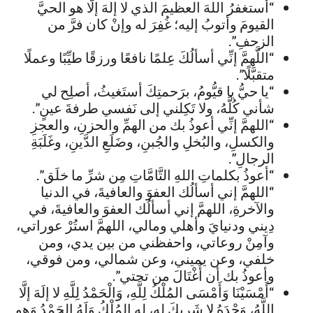
“أستغفرُ اللهَ العظيمَ الذي لا إلهَ إلَّا هو الحيَّ
القيومَ وأتوبُ إليه؛ غُفِرَ له وإنْ كان فرَّ من
الزحفِ”.
“اللَّهمَّ إنِّي أسألُكَ عِلمًا نافعًا ورزقًا طيِّبًا وعملًا
متقبَّلًا”.
“يا حيُّ يا قيُّومُ، برَحمتِكَ أستَغيثُ، أصلِح لي
شأني كُلَّهُ، ولا تَكِلني إلى نَفسي طرفةَ عينٍ”.
“اللهمَّ إنِّي أعوذُ بك من الهمِّ والحزنِ، والعجزِ
والكسلِ، والبُخلِ والجُبنِ، وضَلَعِ الدَّينِ، وغَلَبَةِ
الرجالِ”.
“أعوذُ بكلماتِ اللهِ التَّامَّاتِ مِن شرِّ ما خلَق”.
“اللهمَّ إني أسألُك العفوَ والعافيةَ، في الدنيا
والآخرةِ، اللهمَّ إني أسألُك العفوَ والعافيةَ، في
دِيني ودنيايَ وأهلي ومالي، اللهمَّ استُرْ عوراتي،
وآمِنْ روعاتي، واحفظني من بين يدي، ومن
خلفي، وعن يميني، وعن شمالي، ومن فوقي،
وأعوذُ بك أن أُغْتَالَ من تحتي”.
“أَمْسَيْنَا وَأَمْسَى المُلْكُ لِلَّهِ، وَالْحَمْدُ لِلَّهِ لا إلَهَ إلَّا
اللَّهُ، وَحْدَهُ لا شَرِيكَ له، له المُلْكُ وَلَهُ الحَمْدُ وَهو