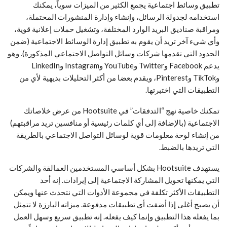
تطبيق وسائط اجتماعية يجمع الكثير من الميزات سوياً، يمكنك
استخدامه لجدولة الرسائل، وإنشاء وإدارة المنشورات المحتملة،
ومراقبة صناديق البريد الوارد المختلفة، وتشغيل حملات إعلانية قوية،
وأي شيء آخر تريد أن يقوم به تطبيق إدارة الوسائط الاجتماعية (ضمن
الحدود التي تقدمها شركات وسائل التواصل الاجتماعي المذكورة). وهو
يدعم Facebook وTwitter وYouTube وInstagram وLinkedIn
وTikTok وPinterest، ويقدم بعضا من أكثر التحليلات بديهية لأي من
التطبيقات التي اختبرتها.
تمكنك خاصية نهج “التدفقات” في Hootsuite من عرض خلاصاتك
الاجتماعية (بالإضافة إلى أي كلمات رئيسية أو منافسين تريد مراقبتهم)
من إنشاء لوحة معلومات قوية لوسائل التواصل الاجتماعي بالطريقة
التي تريدها بالضبط.
يستهدف Hootsuite بشكل أساسي المستخدمين العمالقة والشركات
التي يمكنها تحويل المشاركة الاجتماعية إلى إيرادات. إنه أحد
التطبيقات الأكثر تكلفة في مجموعة الأدوات التي نتحدث عنها ويمكن
أن يصبح أغلى إذا أضفت أي تطبيقات مدفوعة. ميزاته البارزة لا تتمثل
بما يفعله هذا التطبيق وإنما كيف يفعله. إنه تطبيق سريع وسهل العمل