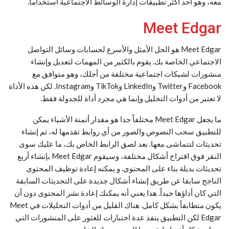
معه، وهو أحد أكثر تطبيقات إدارة الوسائط الاجتماعية استخداماً.
Meet Edgar
Meet Edgar هو الحل الأمثل والأسرع لحسابات وسائل التواصل
الاجتماعي الخاصة بك. يقوم بالكثير من المهمات لتعديل وإنشاء
منشورات لشبكات اجتماعية مختلفة من أجلك، وهو متوافق مع
Facebook وTwitter وLinkedIn وTikTok وInstagram. لكن هذه الأداة
لا تعتبر من أدوات التحليل وإنما هي مجرد أداة للجدولة فقط.
ما يجعل Meet Edgar مختلفاً جدا هو مقدار أتمتة الأشياء يمكن
للتطبيق سحب النصوص والصور من أي روابط تقدمها له، ثم إنشاء
تحديثات لتتماشى معها. بعد لصق الرابط الخاص بك، ما عليك سوى
النقر فوق اقتراح أشكال مختلفة، وسيقوم Meet Edgar بإنشاء أربع
تحديثات بديلة بناء على المحتوى. و يمكنه إعادة توظيف المحتوى
الناجح سابقا عن طريق إنشاء أشكال جديدة على التحديثات السابقة
التي كان أداؤها جيداً. هذا يعني أنه يمكنك إعادة نشر المحتوى دون أن
يكون متطابقاً بشكل كامل. هناك القليل من أدوات التحليلات في Meet
Edgar لكن التطبيق ينفذ عدة اختبارات للعثور على المنشورات التي