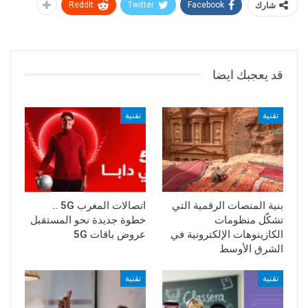
شارك
Facebook
Twitter
ReddIt
قد يعجبك ايضا
تقنية
تقنية
بنية المنصات الرقمية التي
اتصالات المغرب 5G ..
تشكّل منظومات
خطوة جديدة نحو المستقبل
الكازينوهات الإلكترونية في
عروض باقات 5G
الشرق الأوسط
تقنية
تقنية