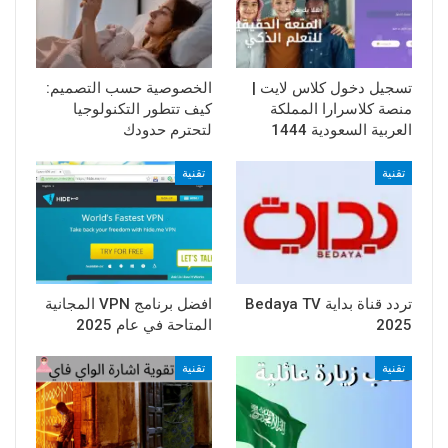
تسجيل دخول كلاس لايت |
الخصوصية حسب التصميم:
منصة كلاسرارا المملكة
كيف تتطور التكنولوجيا
العربية السعودية 1444
لتحترم حدودك
تقنية
تقنية
تردد قناة بداية Bedaya TV
افضل برنامج VPN المجانية
2025
المتاحة في عام 2025
تقنية
تقنية