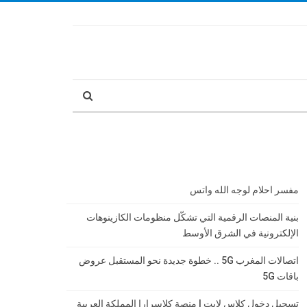
مفسر احلام لوجه الله واتس
بنية المنصات الرقمية التي تشكّل منظومات الكازينوهات
الإلكترونية في الشرق الأوسط
اتصالات المغرب 5G .. خطوة جديدة نحو المستقبل عروض
باقات 5G
تسجيل دخول كلاس لايت | منصة كلاسرارا المملكة العربية