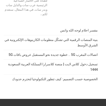
للقناة على الأقمار الصناعية
الرئيسية عرب سات والنايل سات
وبدر سات. في هذا المقال، سنقدم
لكم
…
مفسر احلام لوجه الله واتس
بنية المنصات الرقمية التي تشكّل منظومات الكازينوهات الإلكترونية في
الشرق الأوسط
اتصالات المغرب 5G .. خطوة جديدة نحو المستقبل عروض باقات 5G
تسجيل دخول كلاس لايت | منصة كلاسرارا المملكة العربية السعودية
1444
الخصوصية حسب التصميم: كيف تتطور التكنولوجيا لتحترم حدودك