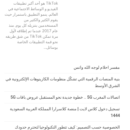
TikTok هو أحد أكبر تطبيقات
الفيديو و الوسائط الاجتماعية في
العالم. ينمو التطبيق باستمرار حيث
يقوم الكثير والكثير من
المستخدمين بتنزيله كل يوم. منذ
عام 2017 عندما تم إطلاقه لأول
مرة تمكن TikTok من شق طريقه
نحو قمة التطبيقات الخاصة
بوسائل
…
مفسر احلام لوجه الله واتس
بنية المنصات الرقمية التي تشكّل منظومات الكازينوهات الإلكترونية في
الشرق الأوسط
اتصالات المغرب 5G .. خطوة جديدة نحو المستقبل عروض باقات 5G
تسجيل دخول كلاس لايت | منصة كلاسرارا المملكة العربية السعودية
1444
الخصوصية حسب التصميم: كيف تتطور التكنولوجيا لتحترم حدودك